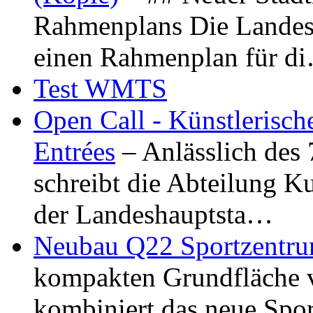
Rahmenplans Die Landesha
einen Rahmenplan für d
Test WMTS
Open Call - Künstlerisch
Entrées
– Anlässlich des
schreibt die Abteilung K
der Landeshauptsta…
Neubau Q22 Sportzentru
kompakten Grundfläche 
kombiniert das neue Spo