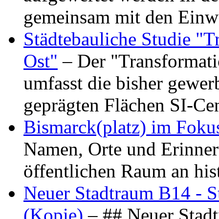
gemeinsam mit den Ein
Städtebauliche Studie "
Ost"
– Der "Transformat
umfasst die bisher gewer
geprägten Flächen SI-C
Bismarck(platz) im Foku
Namen, Orte und Erinner
öffentlichen Raum an hi
Neuer Stadtraum B14 - S
(Kopie)
– ## Neuer Stad