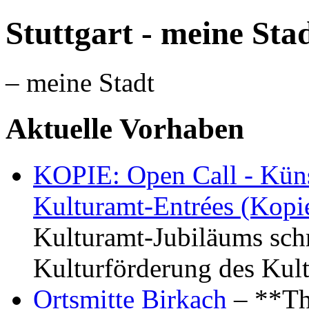
Stuttgart - meine Sta
– meine Stadt
Aktuelle Vorhaben
KOPIE: Open Call - Küns
Kulturamt-Entrées (Kopi
Kulturamt-Jubiläums schr
Kulturförderung des Kul
Ortsmitte Birkach
– **Th