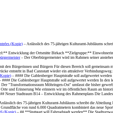
ntrées (Kopie)
– Anlässlich des 75-jährigen Kulturamt-Jubiläums schre
el:** Entwicklung der Ortsmitte Birkach **Zielgruppe:** Einwohner
ürgermeister
– Der Oberbürgermeister wird im Rahmen seiner anstehe
mit den Bürgerinnen und Bürgern Für diesen Bereich soll gemeinsam
cke entsteht in Bad Cannstatt wieder ein attraktiver Verbindungswe
(Kopie)
– #### Die Gablenberger Hauptstraße soll aufgewertet werde
 #### Die Gablenberger Hauptstraße soll aufgewertet werden In den
 Der "Transformationsraum Möhringen-Ost" umfasst die bisher gewerb
Orte und Erinnerung Wie erinnern wir im öffentlichen Raum an histo
## Neuer Stadtraum B14 – Entwicklung des Rahmenplans Die Landesha
Anlässlich des 75-jährigen Kulturamt-Jubiläums schreibt die Abteilun
 Grundfläche von rund 6.000 Quadratmetern kombiniert das neue Spo
26 (Kopie)
– ## **Stuttgart will Fahrradstadt werden** Die Stadtverwalt