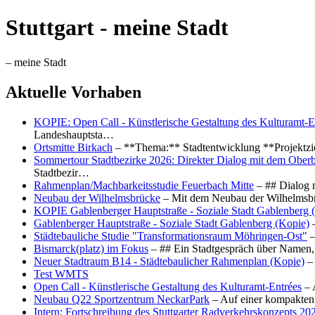
Stuttgart - meine Stadt
– meine Stadt
Aktuelle Vorhaben
KOPIE: Open Call - Künstlerische Gestaltung des Kulturamt-E
Landeshauptsta…
Ortsmitte Birkach
– **Thema:** Stadtentwicklung **Projektzi
Sommertour Stadtbezirke 2026: Direkter Dialog mit dem Oberb
Stadtbezir…
Rahmenplan/Machbarkeitsstudie Feuerbach Mitte
– ## Dialog 
Neubau der Wilhelmsbrücke
– Mit dem Neubau der Wilhelmsbrü
KOPIE Gablenberger Hauptstraße - Soziale Stadt Gablenberg 
Gablenberger Hauptstraße - Soziale Stadt Gablenberg (Kopie)
–
Städtebauliche Studie "Transformationsraum Möhringen-Ost"
–
Bismarck(platz) im Fokus
– ## Ein Stadtgespräch über Namen, 
Neuer Stadtraum B14 - Städtebaulicher Rahmenplan (Kopie)
– 
Test WMTS
Open Call - Künstlerische Gestaltung des Kulturamt-Entrées
– 
Neubau Q22 Sportzentrum NeckarPark
– Auf einer kompakten
Intern: Fortschreibung des Stuttgarter Radverkehrskonzepts 20