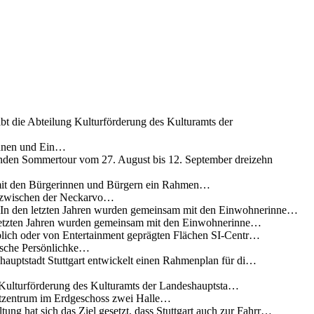
ibt die Abteilung Kulturförderung des Kulturamts der
innen und Ein…
nden Sommertour vom 27. August bis 12. September dreizehn
 mit den Bürgerinnen und Bürgern ein Rahmen…
g zwischen der Neckarvo…
n In den letzten Jahren wurden gemeinsam mit den Einwohnerinne…
 letzten Jahren wurden gemeinsam mit den Einwohnerinne…
lich oder von Entertainment geprägten Flächen SI-Centr…
rische Persönlichke…
uptstadt Stuttgart entwickelt einen Rahmenplan für di…
g Kulturförderung des Kulturamts der Landeshauptsta…
rtzentrum im Erdgeschoss zwei Halle…
ung hat sich das Ziel gesetzt, dass Stuttgart auch zur Fahrr…