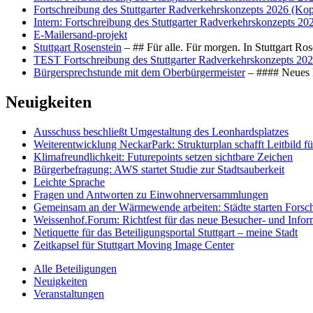
Fortschreibung des Stuttgarter Radverkehrskonzepts 2026 (Kop
Intern: Fortschreibung des Stuttgarter Radverkehrskonzepts 20
E-Mailersand-projekt
Stuttgart Rosenstein
– ## Für alle. Für morgen. In Stuttgart R
TEST Fortschreibung des Stuttgarter Radverkehrskonzepts 202
Bürgersprechstunde mit dem Oberbürgermeister
– #### Neues F
Neuigkeiten
Ausschuss beschließt Umgestaltung des Leonhards­platzes
Weiterentwicklung NeckarPark: Strukturplan schafft Leitbild für
Klimafreundlichkeit: Futurepoints setzen sichtbare Zeichen
Bürgerbefragung: AWS startet Studie zur Stadtsauberkeit
Leichte Sprache
Fragen und Antworten zu Einwohnerversammlungen
Gemeinsam an der Wärmewende arbeiten: Städte starten Fors
Weissenhof.Forum: Richtfest für das neue Besucher- und Info
Netiquette für das Beteiligungsportal Stuttgart – meine Stadt
Zeitkapsel für Stuttgart Moving Image Center
Alle Beteiligungen
Neuigkeiten
Veranstaltungen