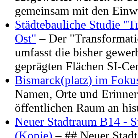
gemeinsam mit den Ein
Städtebauliche Studie "
Ost"
– Der "Transformat
umfasst die bisher gewer
geprägten Flächen SI-C
Bismarck(platz) im Foku
Namen, Orte und Erinner
öffentlichen Raum an hi
Neuer Stadtraum B14 - S
(Kopie)
– ## Neuer Stad