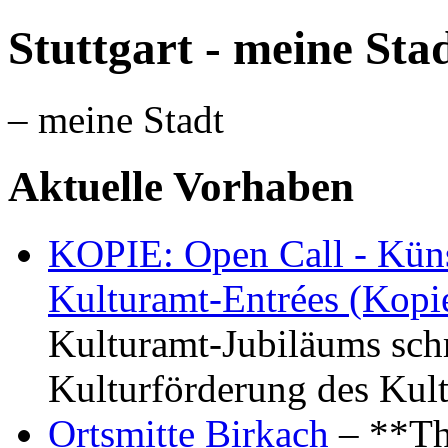
Stuttgart - meine Sta
– meine Stadt
Aktuelle Vorhaben
KOPIE: Open Call - Küns
Kulturamt-Entrées (Kopi
Kulturamt-Jubiläums schr
Kulturförderung des Kul
Ortsmitte Birkach
– **Th