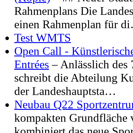
Rahmenplans Die Landesha
einen Rahmenplan für d
Test WMTS
Open Call - Künstlerisch
Entrées
– Anlässlich des
schreibt die Abteilung K
der Landeshauptsta…
Neubau Q22 Sportzentru
kompakten Grundfläche 
kombiniert das neue Spo