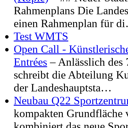
Rahmenplans Die Landesha
einen Rahmenplan für d
Test WMTS
Open Call - Künstlerisch
Entrées
– Anlässlich des
schreibt die Abteilung K
der Landeshauptsta…
Neubau Q22 Sportzentru
kompakten Grundfläche 
kombiniert das neue Spo