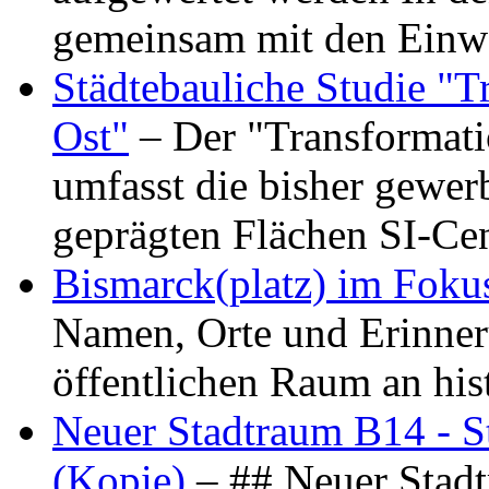
gemeinsam mit den Ein
Städtebauliche Studie "
Ost"
– Der "Transformat
umfasst die bisher gewer
geprägten Flächen SI-C
Bismarck(platz) im Foku
Namen, Orte und Erinner
öffentlichen Raum an hi
Neuer Stadtraum B14 - S
(Kopie)
– ## Neuer Stad