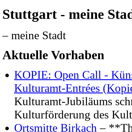
Stuttgart - meine Sta
– meine Stadt
Aktuelle Vorhaben
KOPIE: Open Call - Küns
Kulturamt-Entrées (Kopi
Kulturamt-Jubiläums schr
Kulturförderung des Kul
Ortsmitte Birkach
– **Th