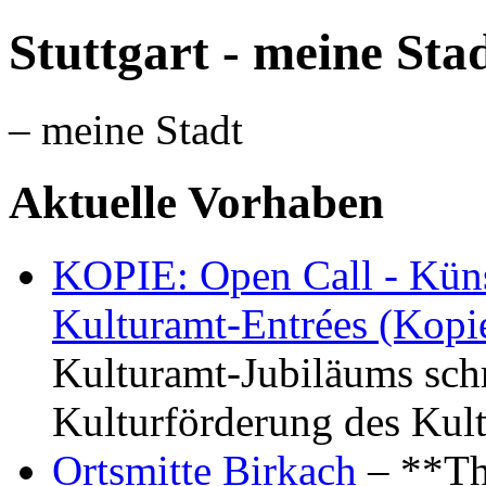
Stuttgart - meine Sta
– meine Stadt
Aktuelle Vorhaben
KOPIE: Open Call - Küns
Kulturamt-Entrées (Kopi
Kulturamt-Jubiläums schr
Kulturförderung des Kul
Ortsmitte Birkach
– **Th