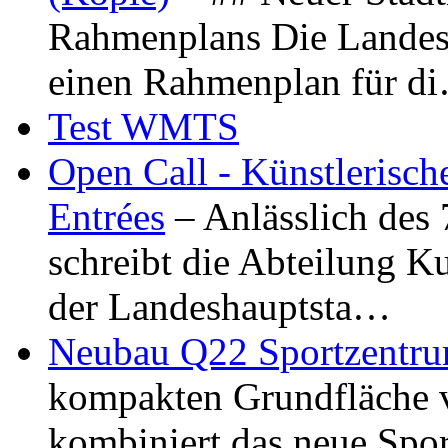
Rahmenplans Die Landesha
einen Rahmenplan für d
Test WMTS
Open Call - Künstlerisch
Entrées
– Anlässlich des
schreibt die Abteilung K
der Landeshauptsta…
Neubau Q22 Sportzentru
kompakten Grundfläche 
kombiniert das neue Spo