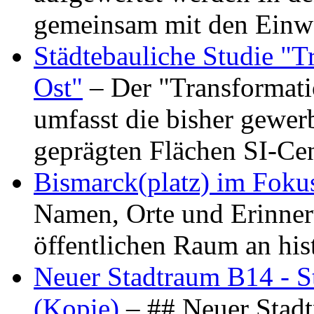
gemeinsam mit den Ein
Städtebauliche Studie "
Ost"
– Der "Transformat
umfasst die bisher gewer
geprägten Flächen SI-C
Bismarck(platz) im Foku
Namen, Orte und Erinner
öffentlichen Raum an hi
Neuer Stadtraum B14 - S
(Kopie)
– ## Neuer Stad