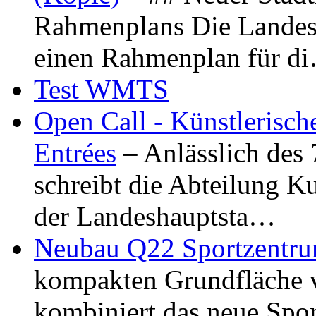
Rahmenplans Die Landesha
einen Rahmenplan für d
Test WMTS
Open Call - Künstlerisch
Entrées
– Anlässlich des
schreibt die Abteilung K
der Landeshauptsta…
Neubau Q22 Sportzentru
kompakten Grundfläche 
kombiniert das neue Spo