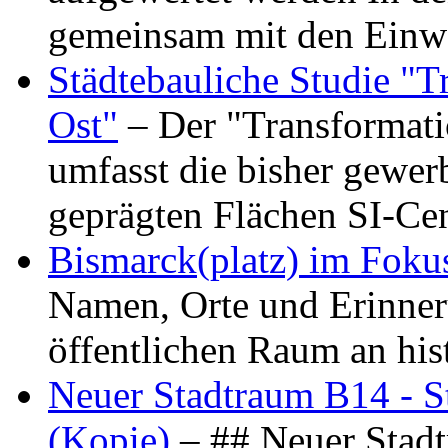
gemeinsam mit den Ein
Städtebauliche Studie "
Ost"
– Der "Transformat
umfasst die bisher gewer
geprägten Flächen SI-C
Bismarck(platz) im Foku
Namen, Orte und Erinner
öffentlichen Raum an hi
Neuer Stadtraum B14 - S
(Kopie)
– ## Neuer Stad