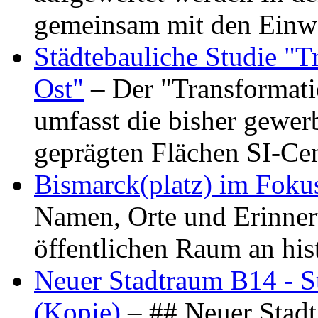
gemeinsam mit den Ein
Städtebauliche Studie "
Ost"
– Der "Transformat
umfasst die bisher gewer
geprägten Flächen SI-C
Bismarck(platz) im Foku
Namen, Orte und Erinner
öffentlichen Raum an hi
Neuer Stadtraum B14 - S
(Kopie)
– ## Neuer Stad