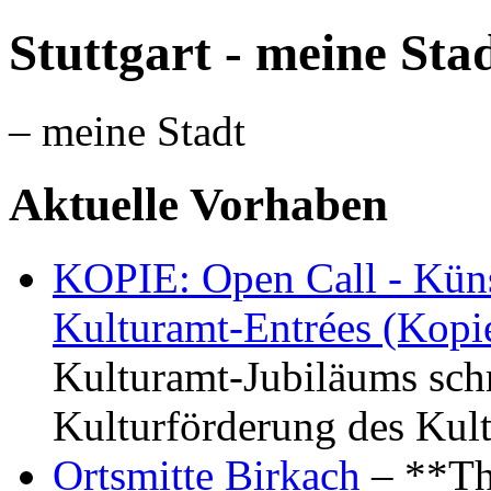
Stuttgart - meine Sta
– meine Stadt
Aktuelle Vorhaben
KOPIE: Open Call - Küns
Kulturamt-Entrées (Kopi
Kulturamt-Jubiläums schr
Kulturförderung des Kul
Ortsmitte Birkach
– **Th