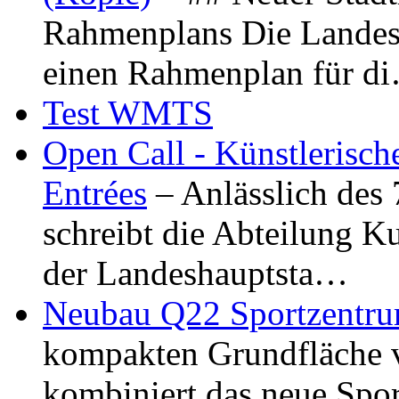
Rahmenplans Die Landesha
einen Rahmenplan für d
Test WMTS
Open Call - Künstlerisch
Entrées
– Anlässlich des
schreibt die Abteilung K
der Landeshauptsta…
Neubau Q22 Sportzentru
kompakten Grundfläche 
kombiniert das neue Spo