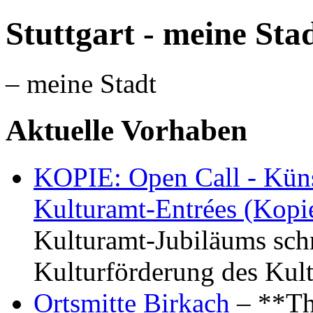
Stuttgart - meine Sta
– meine Stadt
Aktuelle Vorhaben
KOPIE: Open Call - Küns
Kulturamt-Entrées (Kopi
Kulturamt-Jubiläums schr
Kulturförderung des Kul
Ortsmitte Birkach
– **Th