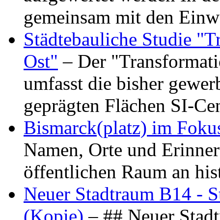
gemeinsam mit den Ein
Städtebauliche Studie "
Ost"
– Der "Transformat
umfasst die bisher gewer
geprägten Flächen SI-C
Bismarck(platz) im Foku
Namen, Orte und Erinner
öffentlichen Raum an hi
Neuer Stadtraum B14 - S
(Kopie)
– ## Neuer Stad