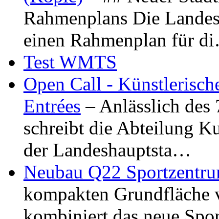
Rahmenplans Die Landesha
einen Rahmenplan für d
Test WMTS
Open Call - Künstlerisch
Entrées
– Anlässlich des
schreibt die Abteilung K
der Landeshauptsta…
Neubau Q22 Sportzentru
kompakten Grundfläche 
kombiniert das neue Spo