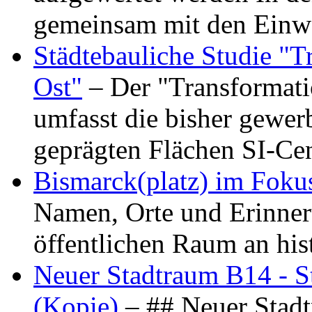
gemeinsam mit den Ein
Städtebauliche Studie "
Ost"
– Der "Transformat
umfasst die bisher gewer
geprägten Flächen SI-C
Bismarck(platz) im Foku
Namen, Orte und Erinner
öffentlichen Raum an hi
Neuer Stadtraum B14 - S
(Kopie)
– ## Neuer Stad