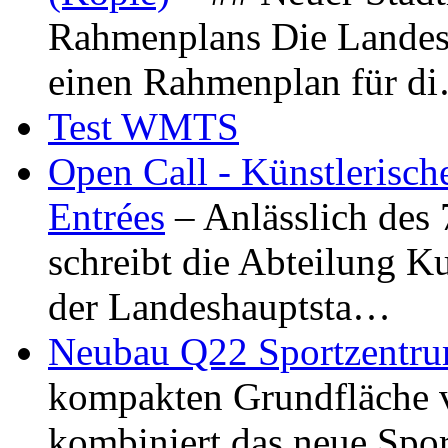
Rahmenplans Die Landesha
einen Rahmenplan für d
Test WMTS
Open Call - Künstlerisch
Entrées
– Anlässlich des
schreibt die Abteilung K
der Landeshauptsta…
Neubau Q22 Sportzentru
kompakten Grundfläche 
kombiniert das neue Spo