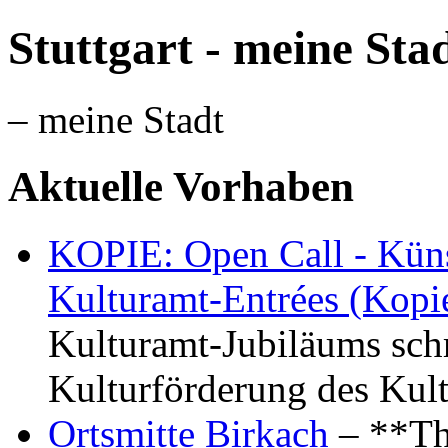
Stuttgart - meine Sta
– meine Stadt
Aktuelle Vorhaben
KOPIE: Open Call - Küns
Kulturamt-Entrées (Kopi
Kulturamt-Jubiläums schr
Kulturförderung des Kul
Ortsmitte Birkach
– **Th