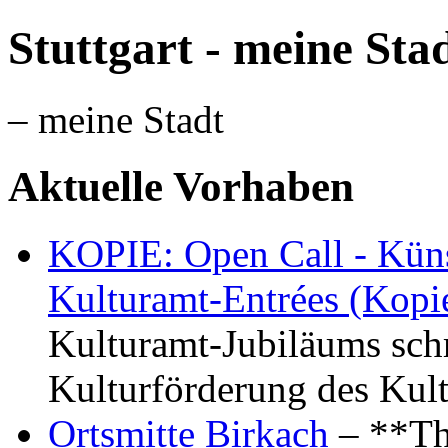
Stuttgart - meine Sta
– meine Stadt
Aktuelle Vorhaben
KOPIE: Open Call - Küns
Kulturamt-Entrées (Kopi
Kulturamt-Jubiläums schr
Kulturförderung des Kul
Ortsmitte Birkach
– **Th