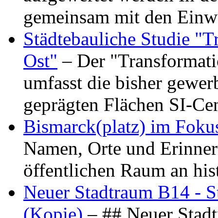
gemeinsam mit den Ein
Städtebauliche Studie "
Ost"
– Der "Transformat
umfasst die bisher gewer
geprägten Flächen SI-C
Bismarck(platz) im Foku
Namen, Orte und Erinner
öffentlichen Raum an hi
Neuer Stadtraum B14 - S
(Kopie)
– ## Neuer Stad