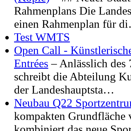
Rahmenplans Die Landesha
einen Rahmenplan für d
Test WMTS
Open Call - Künstlerisch
Entrées
– Anlässlich des
schreibt die Abteilung K
der Landeshauptsta…
Neubau Q22 Sportzentru
kompakten Grundfläche 
kombiniert das neue Spo