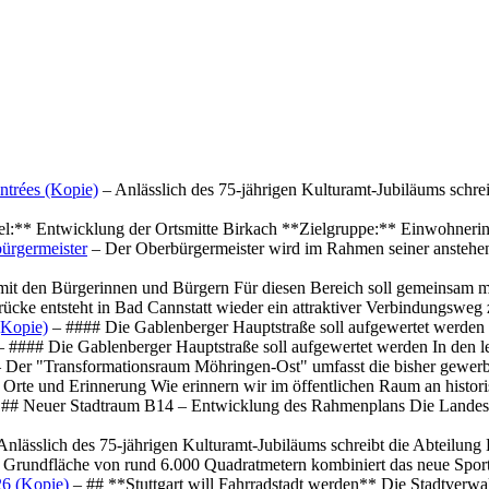
ntrées (Kopie)
– Anlässlich des 75-jährigen Kulturamt-Jubiläums schre
el:** Entwicklung der Ortsmitte Birkach **Zielgruppe:** Einwohner
ürgermeister
– Der Oberbürgermeister wird im Rahmen seiner anstehe
mit den Bürgerinnen und Bürgern Für diesen Bereich soll gemeinsam
cke entsteht in Bad Cannstatt wieder ein attraktiver Verbindungswe
(Kopie)
– #### Die Gablenberger Hauptstraße soll aufgewertet werde
 #### Die Gablenberger Hauptstraße soll aufgewertet werden In den
 Der "Transformationsraum Möhringen-Ost" umfasst die bisher gewerb
Orte und Erinnerung Wie erinnern wir im öffentlichen Raum an histo
## Neuer Stadtraum B14 – Entwicklung des Rahmenplans Die Landesha
Anlässlich des 75-jährigen Kulturamt-Jubiläums schreibt die Abteilun
 Grundfläche von rund 6.000 Quadratmetern kombiniert das neue Spo
26 (Kopie)
– ## **Stuttgart will Fahrradstadt werden** Die Stadtverwalt