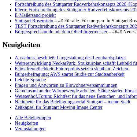
Fortschreibung des Stuttgarter Radverkehrskonzepts 2026 (Kop
Intern: Fortschreibung des Stuttgarter Radverkehrskonzepts 20
E-Mailersand-projekt
Stuttgart Rosenstein
– ## Für alle. Für morgen. In Stuttgart R
TEST Fortschreibung des Stuttgarter Radverkehrskonzepts 202
Bürgersprechstunde mit dem Oberbürgermeister
– #### Neues F
Neuigkeiten
Ausschuss beschließt Umgestaltung des Leonhards­platzes
Weiterentwicklung NeckarPark: Strukturplan schafft Leitbild für
Klimafreundlichkeit: Futurepoints setzen sichtbare Zeichen
Bürgerbefragung: AWS startet Studie zur Stadtsauberkeit
Leichte Sprache
Fragen und Antworten zu Einwohnerversammlungen
Gemeinsam an der Wärmewende arbeiten: Städte starten Fors
Weissenhof.Forum: Richtfest für das neue Besucher- und Info
Netiquette für das Beteiligungsportal Stuttgart – meine Stadt
Zeitkapsel für Stuttgart Moving Image Center
Alle Beteiligungen
Neuigkeiten
Veranstaltungen