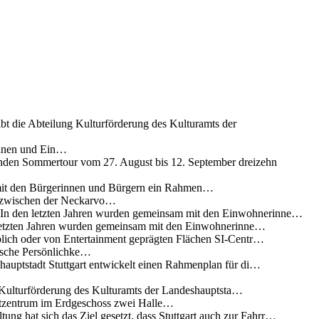
ibt die Abteilung Kulturförderung des Kulturamts der
innen und Ein…
nden Sommertour vom 27. August bis 12. September dreizehn
 mit den Bürgerinnen und Bürgern ein Rahmen…
g zwischen der Neckarvo…
n In den letzten Jahren wurden gemeinsam mit den Einwohnerinne…
 letzten Jahren wurden gemeinsam mit den Einwohnerinne…
lich oder von Entertainment geprägten Flächen SI-Centr…
rische Persönlichke…
uptstadt Stuttgart entwickelt einen Rahmenplan für di…
g Kulturförderung des Kulturamts der Landeshauptsta…
rtzentrum im Erdgeschoss zwei Halle…
ung hat sich das Ziel gesetzt, dass Stuttgart auch zur Fahrr…