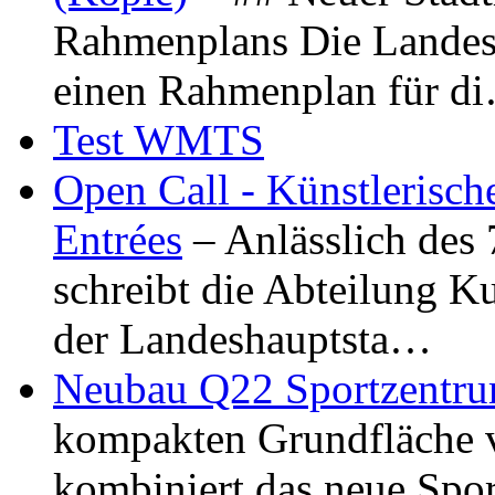
Rahmenplans Die Landesha
einen Rahmenplan für d
Test WMTS
Open Call - Künstlerisch
Entrées
– Anlässlich des
schreibt die Abteilung K
der Landeshauptsta…
Neubau Q22 Sportzentru
kompakten Grundfläche 
kombiniert das neue Spo