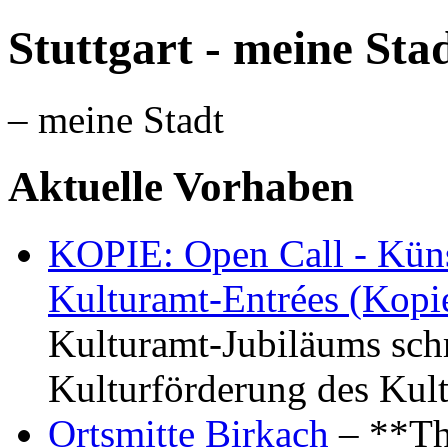
Stuttgart - meine Sta
– meine Stadt
Aktuelle Vorhaben
KOPIE: Open Call - Küns
Kulturamt-Entrées (Kopi
Kulturamt-Jubiläums schr
Kulturförderung des Kul
Ortsmitte Birkach
– **Th