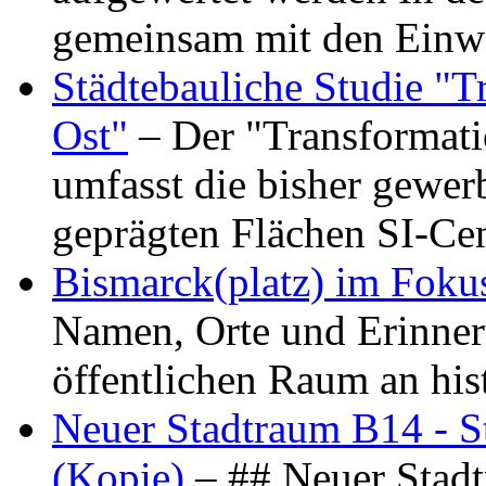
gemeinsam mit den Ein
Städtebauliche Studie "
Ost"
– Der "Transformat
umfasst die bisher gewer
geprägten Flächen SI-C
Bismarck(platz) im Foku
Namen, Orte und Erinner
öffentlichen Raum an hi
Neuer Stadtraum B14 - S
(Kopie)
– ## Neuer Stad