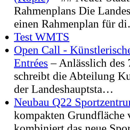
Rahmenplans Die Landesha
einen Rahmenplan für d
Test WMTS
Open Call - Künstlerisch
Entrées
– Anlässlich des
schreibt die Abteilung K
der Landeshauptsta…
Neubau Q22 Sportzentru
kompakten Grundfläche 
kombiniert das neue Spo