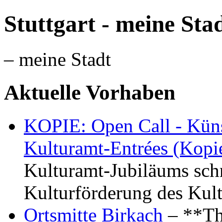
Stuttgart - meine Sta
– meine Stadt
Aktuelle Vorhaben
KOPIE: Open Call - Küns
Kulturamt-Entrées (Kopi
Kulturamt-Jubiläums schr
Kulturförderung des Kul
Ortsmitte Birkach
– **Th