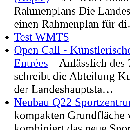
Rahmenplans Die Landesha
einen Rahmenplan für d
Test WMTS
Open Call - Künstlerisch
Entrées
– Anlässlich des
schreibt die Abteilung K
der Landeshauptsta…
Neubau Q22 Sportzentru
kompakten Grundfläche 
kombiniert das neue Spo