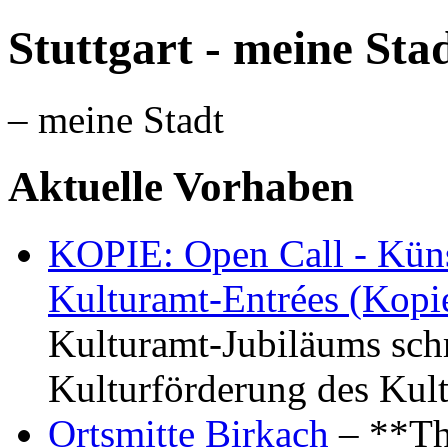
Stuttgart - meine Sta
– meine Stadt
Aktuelle Vorhaben
KOPIE: Open Call - Küns
Kulturamt-Entrées (Kopi
Kulturamt-Jubiläums schr
Kulturförderung des Kul
Ortsmitte Birkach
– **Th