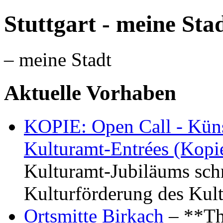
Stuttgart - meine Sta
– meine Stadt
Aktuelle Vorhaben
KOPIE: Open Call - Küns
Kulturamt-Entrées (Kopi
Kulturamt-Jubiläums schr
Kulturförderung des Kul
Ortsmitte Birkach
– **Th