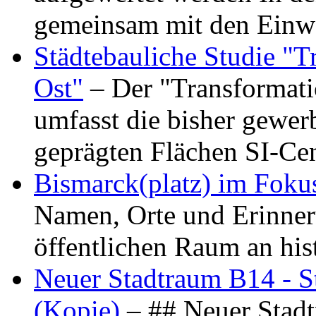
gemeinsam mit den Ein
Städtebauliche Studie "
Ost"
– Der "Transformat
umfasst die bisher gewer
geprägten Flächen SI-C
Bismarck(platz) im Foku
Namen, Orte und Erinner
öffentlichen Raum an hi
Neuer Stadtraum B14 - S
(Kopie)
– ## Neuer Stad