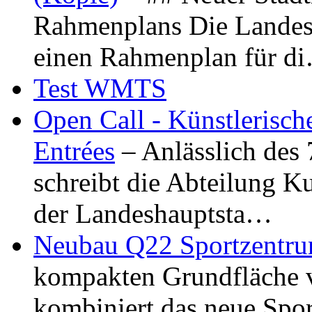
Rahmenplans Die Landesha
einen Rahmenplan für d
Test WMTS
Open Call - Künstlerisch
Entrées
– Anlässlich des
schreibt die Abteilung K
der Landeshauptsta…
Neubau Q22 Sportzentru
kompakten Grundfläche 
kombiniert das neue Spo