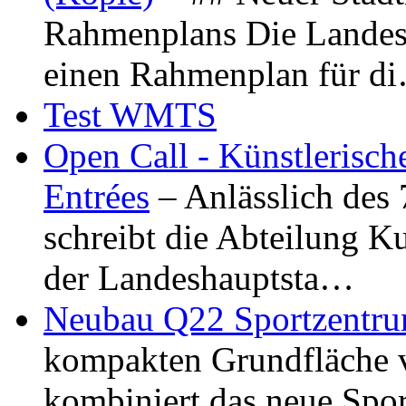
Rahmenplans Die Landesha
einen Rahmenplan für d
Test WMTS
Open Call - Künstlerisch
Entrées
– Anlässlich des
schreibt die Abteilung K
der Landeshauptsta…
Neubau Q22 Sportzentru
kompakten Grundfläche 
kombiniert das neue Spo