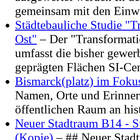
gemeinsam mit den Ein
Städtebauliche Studie "
Ost"
– Der "Transformat
umfasst die bisher gewer
geprägten Flächen SI-C
Bismarck(platz) im Foku
Namen, Orte und Erinner
öffentlichen Raum an hi
Neuer Stadtraum B14 - S
(Kopie)
– ## Neuer Stad