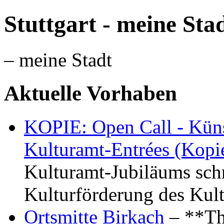
Stuttgart - meine Sta
– meine Stadt
Aktuelle Vorhaben
KOPIE: Open Call - Küns
Kulturamt-Entrées (Kopi
Kulturamt-Jubiläums schr
Kulturförderung des Kul
Ortsmitte Birkach
– **Th