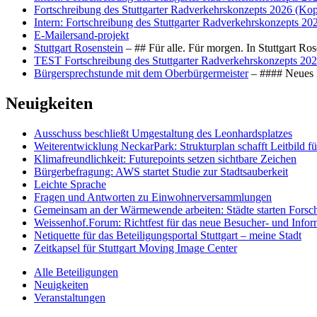
Fortschreibung des Stuttgarter Radverkehrskonzepts 2026 (Kop
Intern: Fortschreibung des Stuttgarter Radverkehrskonzepts 20
E-Mailersand-projekt
Stuttgart Rosenstein
– ## Für alle. Für morgen. In Stuttgart R
TEST Fortschreibung des Stuttgarter Radverkehrskonzepts 202
Bürgersprechstunde mit dem Oberbürgermeister
– #### Neues F
Neuigkeiten
Ausschuss beschließt Umgestaltung des Leonhards­platzes
Weiterentwicklung NeckarPark: Strukturplan schafft Leitbild für
Klimafreundlichkeit: Futurepoints setzen sichtbare Zeichen
Bürgerbefragung: AWS startet Studie zur Stadtsauberkeit
Leichte Sprache
Fragen und Antworten zu Einwohnerversammlungen
Gemeinsam an der Wärmewende arbeiten: Städte starten Fors
Weissenhof.Forum: Richtfest für das neue Besucher- und Info
Netiquette für das Beteiligungsportal Stuttgart – meine Stadt
Zeitkapsel für Stuttgart Moving Image Center
Alle Beteiligungen
Neuigkeiten
Veranstaltungen