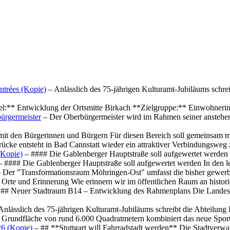
ntrées (Kopie)
– Anlässlich des 75-jährigen Kulturamt-Jubiläums schre
el:** Entwicklung der Ortsmitte Birkach **Zielgruppe:** Einwohner
ürgermeister
– Der Oberbürgermeister wird im Rahmen seiner anstehe
mit den Bürgerinnen und Bürgern Für diesen Bereich soll gemeinsam
cke entsteht in Bad Cannstatt wieder ein attraktiver Verbindungswe
(Kopie)
– #### Die Gablenberger Hauptstraße soll aufgewertet werde
 #### Die Gablenberger Hauptstraße soll aufgewertet werden In den
 Der "Transformationsraum Möhringen-Ost" umfasst die bisher gewerb
Orte und Erinnerung Wie erinnern wir im öffentlichen Raum an histo
## Neuer Stadtraum B14 – Entwicklung des Rahmenplans Die Landesha
Anlässlich des 75-jährigen Kulturamt-Jubiläums schreibt die Abteilun
 Grundfläche von rund 6.000 Quadratmetern kombiniert das neue Spo
26 (Kopie)
– ## **Stuttgart will Fahrradstadt werden** Die Stadtverwalt