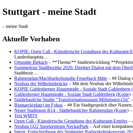
Stuttgart - meine Stadt
– meine Stadt
Aktuelle Vorhaben
KOPIE: Open Call - Künstlerische Gestaltung des Kulturamt-E
Landeshauptsta…
Ortsmitte Birkach
– **Thema:** Stadtentwicklung **Projektzi
Sommertour Stadtbezirke 2026: Direkter Dialog mit dem Oberb
Stadtbezir…
Rahmenplan/Machbarkeitsstudie Feuerbach Mitte
– ## Dialog 
Neubau der Wilhelmsbrücke
– Mit dem Neubau der Wilhelmsbrü
KOPIE Gablenberger Hauptstraße - Soziale Stadt Gablenberg 
Gablenberger Hauptstraße - Soziale Stadt Gablenberg (Kopie)
–
Städtebauliche Studie "Transformationsraum Möhringen-Ost"
–
Bismarck(platz) im Fokus
– ## Ein Stadtgespräch über Namen, 
Neuer Stadtraum B14 - Städtebaulicher Rahmenplan (Kopie)
– 
Test WMTS
Open Call - Künstlerische Gestaltung des Kulturamt-Entrées
– 
Neubau Q22 Sportzentrum NeckarPark
– Auf einer kompakten
Intern: Fortschreibung des Stuttgarter Radverkehrskonzepts 20