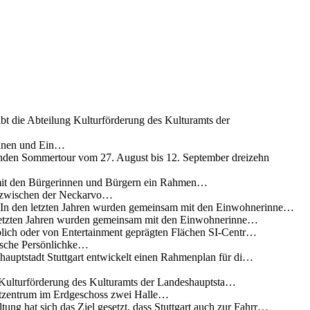
ibt die Abteilung Kulturförderung des Kulturamts der
innen und Ein…
nden Sommertour vom 27. August bis 12. September dreizehn
 mit den Bürgerinnen und Bürgern ein Rahmen…
g zwischen der Neckarvo…
n In den letzten Jahren wurden gemeinsam mit den Einwohnerinne…
 letzten Jahren wurden gemeinsam mit den Einwohnerinne…
lich oder von Entertainment geprägten Flächen SI-Centr…
rische Persönlichke…
uptstadt Stuttgart entwickelt einen Rahmenplan für di…
g Kulturförderung des Kulturamts der Landeshauptsta…
rtzentrum im Erdgeschoss zwei Halle…
ung hat sich das Ziel gesetzt, dass Stuttgart auch zur Fahrr…