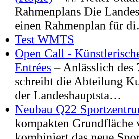
Rahmenplans Die Landesha
einen Rahmenplan für d
Test WMTS
Open Call - Künstlerisch
Entrées
– Anlässlich des
schreibt die Abteilung K
der Landeshauptsta…
Neubau Q22 Sportzentru
kompakten Grundfläche 
kombiniert das neue Spo