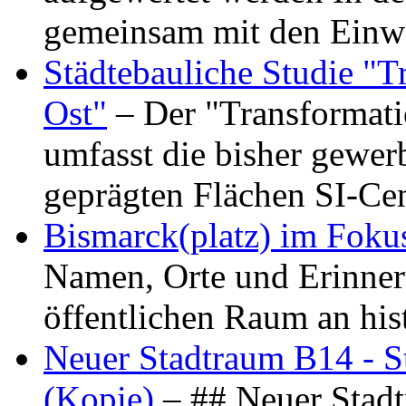
gemeinsam mit den Ein
Städtebauliche Studie "
Ost"
– Der "Transformat
umfasst die bisher gewer
geprägten Flächen SI-C
Bismarck(platz) im Foku
Namen, Orte und Erinner
öffentlichen Raum an hi
Neuer Stadtraum B14 - S
(Kopie)
– ## Neuer Stad