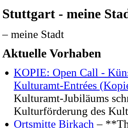
Stuttgart - meine Sta
– meine Stadt
Aktuelle Vorhaben
KOPIE: Open Call - Küns
Kulturamt-Entrées (Kopi
Kulturamt-Jubiläums schr
Kulturförderung des Kul
Ortsmitte Birkach
– **Th