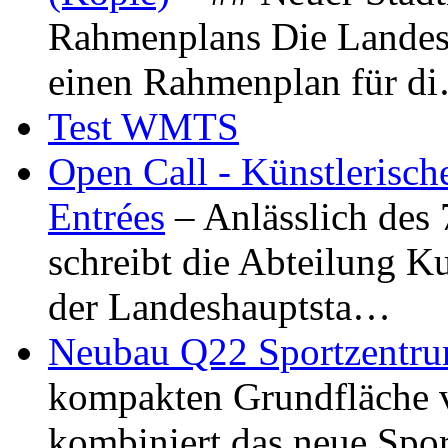
Rahmenplans Die Landesha
einen Rahmenplan für d
Test WMTS
Open Call - Künstlerisch
Entrées
– Anlässlich des
schreibt die Abteilung K
der Landeshauptsta…
Neubau Q22 Sportzentru
kompakten Grundfläche 
kombiniert das neue Spo