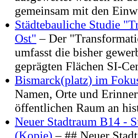
gemeinsam mit den Ein
Städtebauliche Studie "
Ost"
– Der "Transformat
umfasst die bisher gewer
geprägten Flächen SI-C
Bismarck(platz) im Foku
Namen, Orte und Erinner
öffentlichen Raum an hi
Neuer Stadtraum B14 - S
(Kopie)
– ## Neuer Stad