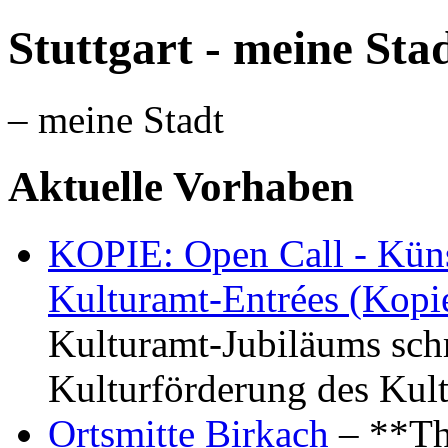
Stuttgart - meine Sta
– meine Stadt
Aktuelle Vorhaben
KOPIE: Open Call - Küns
Kulturamt-Entrées (Kopi
Kulturamt-Jubiläums schr
Kulturförderung des Kul
Ortsmitte Birkach
– **Th