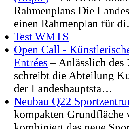
Rahmenplans Die Landesha
einen Rahmenplan für d
Test WMTS
Open Call - Künstlerisch
Entrées
– Anlässlich des
schreibt die Abteilung K
der Landeshauptsta…
Neubau Q22 Sportzentru
kompakten Grundfläche 
kombiniert das neue Spo