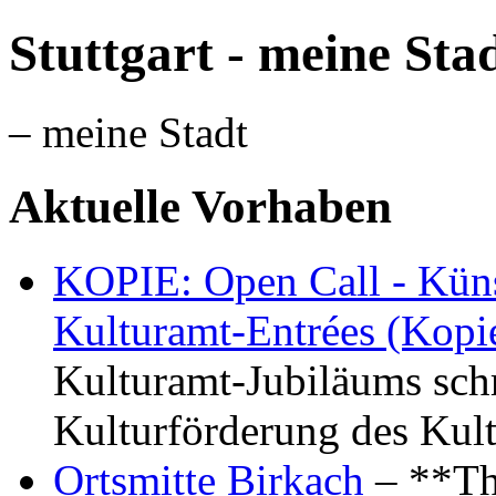
Stuttgart - meine Sta
– meine Stadt
Aktuelle Vorhaben
KOPIE: Open Call - Küns
Kulturamt-Entrées (Kopi
Kulturamt-Jubiläums schr
Kulturförderung des Kul
Ortsmitte Birkach
– **Th