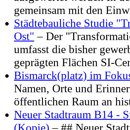
gemeinsam mit den Ein
Städtebauliche Studie "
Ost"
– Der "Transformat
umfasst die bisher gewer
geprägten Flächen SI-C
Bismarck(platz) im Foku
Namen, Orte und Erinner
öffentlichen Raum an hi
Neuer Stadtraum B14 - S
(Kopie)
– ## Neuer Stad