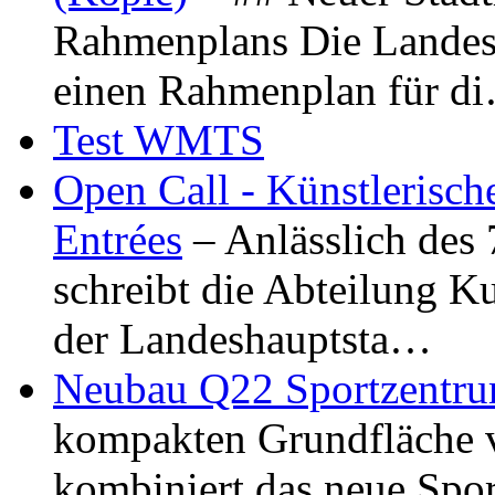
Rahmenplans Die Landesha
einen Rahmenplan für d
Test WMTS
Open Call - Künstlerisch
Entrées
– Anlässlich des
schreibt die Abteilung K
der Landeshauptsta…
Neubau Q22 Sportzentru
kompakten Grundfläche 
kombiniert das neue Spo