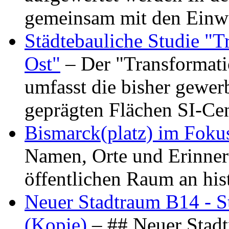
gemeinsam mit den Ein
Städtebauliche Studie "
Ost"
– Der "Transformat
umfasst die bisher gewer
geprägten Flächen SI-C
Bismarck(platz) im Foku
Namen, Orte und Erinner
öffentlichen Raum an hi
Neuer Stadtraum B14 - S
(Kopie)
– ## Neuer Stad