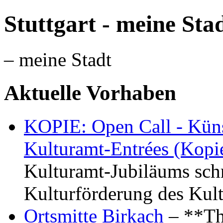
Stuttgart - meine Sta
– meine Stadt
Aktuelle Vorhaben
KOPIE: Open Call - Küns
Kulturamt-Entrées (Kopi
Kulturamt-Jubiläums schr
Kulturförderung des Kul
Ortsmitte Birkach
– **Th