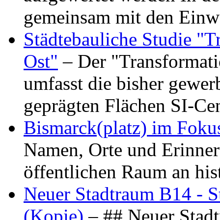
gemeinsam mit den Ein
Städtebauliche Studie "
Ost"
– Der "Transformat
umfasst die bisher gewer
geprägten Flächen SI-C
Bismarck(platz) im Foku
Namen, Orte und Erinner
öffentlichen Raum an hi
Neuer Stadtraum B14 - S
(Kopie)
– ## Neuer Stad