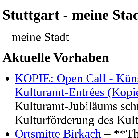
Stuttgart - meine Sta
– meine Stadt
Aktuelle Vorhaben
KOPIE: Open Call - Küns
Kulturamt-Entrées (Kopi
Kulturamt-Jubiläums schr
Kulturförderung des Kul
Ortsmitte Birkach
– **Th