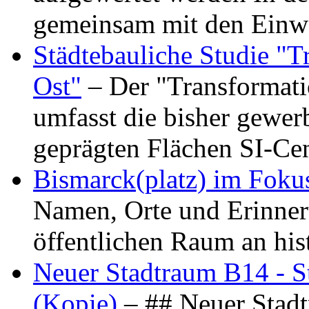
gemeinsam mit den Ein
Städtebauliche Studie "
Ost"
– Der "Transformat
umfasst die bisher gewer
geprägten Flächen SI-C
Bismarck(platz) im Foku
Namen, Orte und Erinner
öffentlichen Raum an hi
Neuer Stadtraum B14 - S
(Kopie)
– ## Neuer Stad