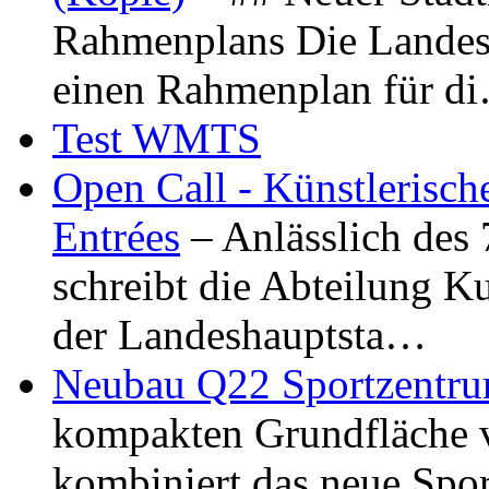
Rahmenplans Die Landesha
einen Rahmenplan für d
Test WMTS
Open Call - Künstlerisch
Entrées
– Anlässlich des
schreibt die Abteilung K
der Landeshauptsta…
Neubau Q22 Sportzentru
kompakten Grundfläche 
kombiniert das neue Spo