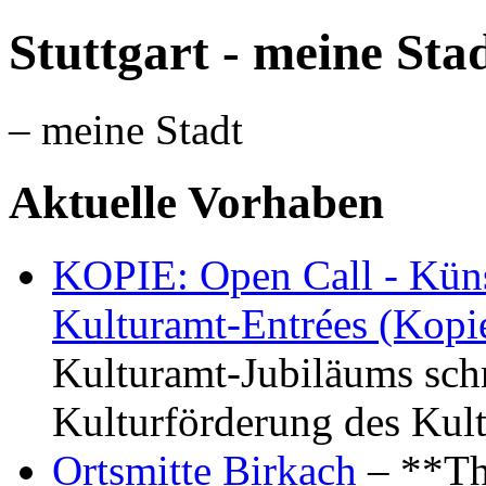
Stuttgart - meine Sta
– meine Stadt
Aktuelle Vorhaben
KOPIE: Open Call - Küns
Kulturamt-Entrées (Kopi
Kulturamt-Jubiläums schr
Kulturförderung des Kul
Ortsmitte Birkach
– **Th