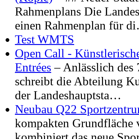
Rahmenplans Die Landesha
einen Rahmenplan für d
Test WMTS
Open Call - Künstlerisch
Entrées
– Anlässlich des
schreibt die Abteilung K
der Landeshauptsta…
Neubau Q22 Sportzentru
kompakten Grundfläche 
kombiniert das neue Spo