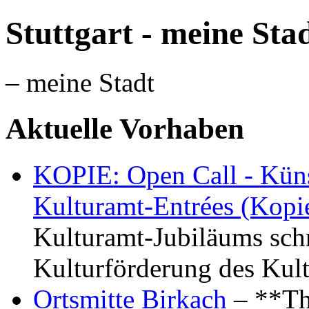
Stuttgart - meine Sta
– meine Stadt
Aktuelle Vorhaben
KOPIE: Open Call - Küns
Kulturamt-Entrées (Kopi
Kulturamt-Jubiläums schr
Kulturförderung des Kul
Ortsmitte Birkach
– **Th