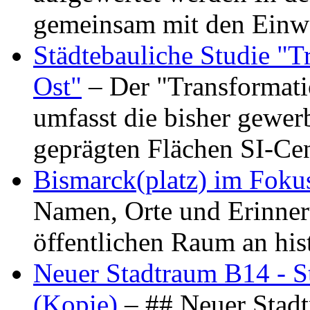
gemeinsam mit den Ein
Städtebauliche Studie "
Ost"
– Der "Transformat
umfasst die bisher gewer
geprägten Flächen SI-C
Bismarck(platz) im Foku
Namen, Orte und Erinner
öffentlichen Raum an hi
Neuer Stadtraum B14 - S
(Kopie)
– ## Neuer Stad