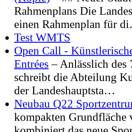
Rahmenplans Die Landesha
einen Rahmenplan für d
Test WMTS
Open Call - Künstlerisch
Entrées
– Anlässlich des
schreibt die Abteilung K
der Landeshauptsta…
Neubau Q22 Sportzentru
kompakten Grundfläche 
kombiniert das neue Spo