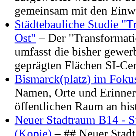
gemeinsam mit den Ein
Städtebauliche Studie "
Ost"
– Der "Transformat
umfasst die bisher gewer
geprägten Flächen SI-C
Bismarck(platz) im Foku
Namen, Orte und Erinner
öffentlichen Raum an hi
Neuer Stadtraum B14 - S
(Kopie)
– ## Neuer Stad