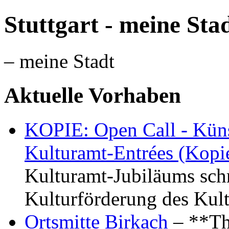
Stuttgart - meine Sta
– meine Stadt
Aktuelle Vorhaben
KOPIE: Open Call - Küns
Kulturamt-Entrées (Kopi
Kulturamt-Jubiläums schr
Kulturförderung des Kul
Ortsmitte Birkach
– **Th