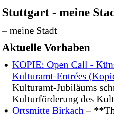
Stuttgart - meine Sta
– meine Stadt
Aktuelle Vorhaben
KOPIE: Open Call - Küns
Kulturamt-Entrées (Kopi
Kulturamt-Jubiläums schr
Kulturförderung des Kul
Ortsmitte Birkach
– **Th