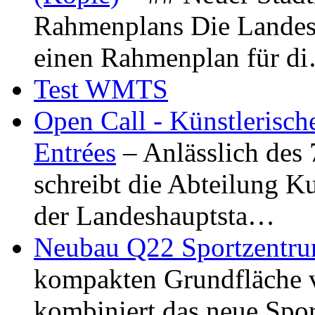
Rahmenplans Die Landesha
einen Rahmenplan für d
Test WMTS
Open Call - Künstlerisch
Entrées
– Anlässlich des
schreibt die Abteilung K
der Landeshauptsta…
Neubau Q22 Sportzentru
kompakten Grundfläche 
kombiniert das neue Spo