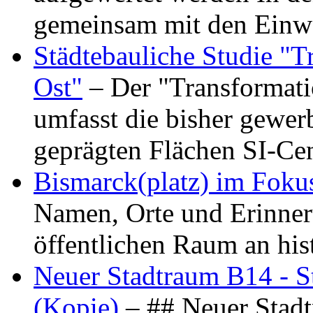
gemeinsam mit den Ein
Städtebauliche Studie "
Ost"
– Der "Transformat
umfasst die bisher gewer
geprägten Flächen SI-C
Bismarck(platz) im Foku
Namen, Orte und Erinner
öffentlichen Raum an hi
Neuer Stadtraum B14 - S
(Kopie)
– ## Neuer Stad