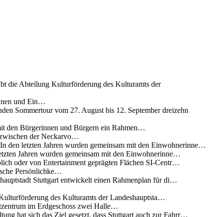
ibt die Abteilung Kulturförderung des Kulturamts der
innen und Ein…
nden Sommertour vom 27. August bis 12. September dreizehn
 mit den Bürgerinnen und Bürgern ein Rahmen…
g zwischen der Neckarvo…
n In den letzten Jahren wurden gemeinsam mit den Einwohnerinne…
 letzten Jahren wurden gemeinsam mit den Einwohnerinne…
lich oder von Entertainment geprägten Flächen SI-Centr…
rische Persönlichke…
uptstadt Stuttgart entwickelt einen Rahmenplan für di…
g Kulturförderung des Kulturamts der Landeshauptsta…
rtzentrum im Erdgeschoss zwei Halle…
ung hat sich das Ziel gesetzt, dass Stuttgart auch zur Fahrr…