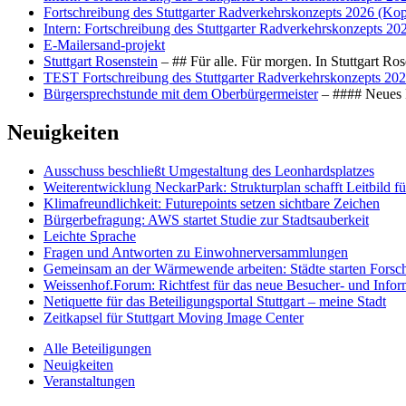
Fortschreibung des Stuttgarter Radverkehrskonzepts 2026 (Kop
Intern: Fortschreibung des Stuttgarter Radverkehrskonzepts 20
E-Mailersand-projekt
Stuttgart Rosenstein
– ## Für alle. Für morgen. In Stuttgart R
TEST Fortschreibung des Stuttgarter Radverkehrskonzepts 202
Bürgersprechstunde mit dem Oberbürgermeister
– #### Neues F
Neuigkeiten
Ausschuss beschließt Umgestaltung des Leonhards­platzes
Weiterentwicklung NeckarPark: Strukturplan schafft Leitbild für
Klimafreundlichkeit: Futurepoints setzen sichtbare Zeichen
Bürgerbefragung: AWS startet Studie zur Stadtsauberkeit
Leichte Sprache
Fragen und Antworten zu Einwohnerversammlungen
Gemeinsam an der Wärmewende arbeiten: Städte starten Fors
Weissenhof.Forum: Richtfest für das neue Besucher- und Info
Netiquette für das Beteiligungsportal Stuttgart – meine Stadt
Zeitkapsel für Stuttgart Moving Image Center
Alle Beteiligungen
Neuigkeiten
Veranstaltungen