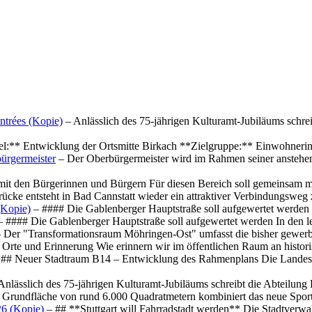
ntrées (Kopie)
– Anlässlich des 75-jährigen Kulturamt-Jubiläums schre
el:** Entwicklung der Ortsmitte Birkach **Zielgruppe:** Einwohner
ürgermeister
– Der Oberbürgermeister wird im Rahmen seiner anstehe
mit den Bürgerinnen und Bürgern Für diesen Bereich soll gemeinsam
cke entsteht in Bad Cannstatt wieder ein attraktiver Verbindungswe
(Kopie)
– #### Die Gablenberger Hauptstraße soll aufgewertet werde
 #### Die Gablenberger Hauptstraße soll aufgewertet werden In den
 Der "Transformationsraum Möhringen-Ost" umfasst die bisher gewerb
Orte und Erinnerung Wie erinnern wir im öffentlichen Raum an histo
## Neuer Stadtraum B14 – Entwicklung des Rahmenplans Die Landesha
Anlässlich des 75-jährigen Kulturamt-Jubiläums schreibt die Abteilun
 Grundfläche von rund 6.000 Quadratmetern kombiniert das neue Spo
26 (Kopie)
– ## **Stuttgart will Fahrradstadt werden** Die Stadtverwalt