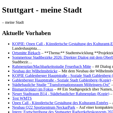
Stuttgart - meine Stadt
– meine Stadt
Aktuelle Vorhaben
KOPIE: Open Call - Künstlerische Gestaltung des Kulturamt-E
Landeshauptsta…
Ortsmitte Birkach
– **Thema:** Stadtentwicklung **Projektzi
Sommertour Stadtbezirke 2026: Direkter Dialog mit dem Oberb
Stadtbezir…
Rahmenplan/Machbarkeitsstudie Feuerbach Mitte
– ## Dialog 
Neubau der Wilhelmsbrücke
– Mit dem Neubau der Wilhelmsbrü
KOPIE Gablenberger Hauptstraße - Soziale Stadt Gablenberg 
Gablenberger Hauptstraße - Soziale Stadt Gablenberg (Kopie)
–
Städtebauliche Studie "Transformationsraum Möhringen-Ost"
–
Bismarck(platz) im Fokus
– ## Ein Stadtgespräch über Namen, 
Neuer Stadtraum B14 - Städtebaulicher Rahmenplan (Kopie)
– 
Test WMTS
Open Call - Künstlerische Gestaltung des Kulturamt-Entrées
– 
Neubau Q22 Sportzentrum NeckarPark
– Auf einer kompakten
Intern: Fortschreibung des Stuttgarter Radverkehrskonzepts 20