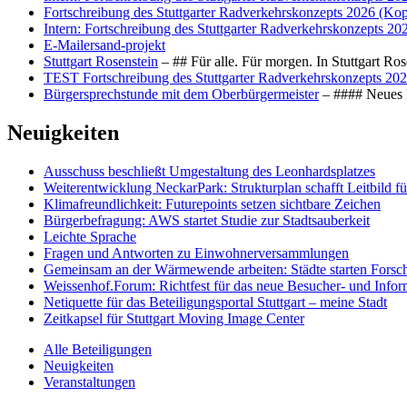
Fortschreibung des Stuttgarter Radverkehrskonzepts 2026 (Kop
Intern: Fortschreibung des Stuttgarter Radverkehrskonzepts 20
E-Mailersand-projekt
Stuttgart Rosenstein
– ## Für alle. Für morgen. In Stuttgart R
TEST Fortschreibung des Stuttgarter Radverkehrskonzepts 202
Bürgersprechstunde mit dem Oberbürgermeister
– #### Neues F
Neuigkeiten
Ausschuss beschließt Umgestaltung des Leonhards­platzes
Weiterentwicklung NeckarPark: Strukturplan schafft Leitbild für
Klimafreundlichkeit: Futurepoints setzen sichtbare Zeichen
Bürgerbefragung: AWS startet Studie zur Stadtsauberkeit
Leichte Sprache
Fragen und Antworten zu Einwohnerversammlungen
Gemeinsam an der Wärmewende arbeiten: Städte starten Fors
Weissenhof.Forum: Richtfest für das neue Besucher- und Info
Netiquette für das Beteiligungsportal Stuttgart – meine Stadt
Zeitkapsel für Stuttgart Moving Image Center
Alle Beteiligungen
Neuigkeiten
Veranstaltungen