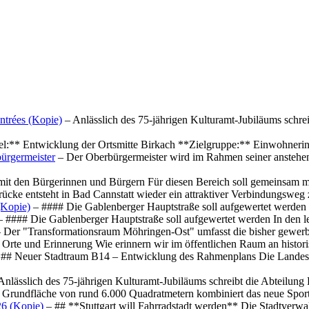
ntrées (Kopie)
– Anlässlich des 75-jährigen Kulturamt-Jubiläums schre
el:** Entwicklung der Ortsmitte Birkach **Zielgruppe:** Einwohner
ürgermeister
– Der Oberbürgermeister wird im Rahmen seiner anstehe
mit den Bürgerinnen und Bürgern Für diesen Bereich soll gemeinsam
cke entsteht in Bad Cannstatt wieder ein attraktiver Verbindungswe
(Kopie)
– #### Die Gablenberger Hauptstraße soll aufgewertet werde
 #### Die Gablenberger Hauptstraße soll aufgewertet werden In den
 Der "Transformationsraum Möhringen-Ost" umfasst die bisher gewerb
Orte und Erinnerung Wie erinnern wir im öffentlichen Raum an histo
## Neuer Stadtraum B14 – Entwicklung des Rahmenplans Die Landesha
Anlässlich des 75-jährigen Kulturamt-Jubiläums schreibt die Abteilun
 Grundfläche von rund 6.000 Quadratmetern kombiniert das neue Spo
26 (Kopie)
– ## **Stuttgart will Fahrradstadt werden** Die Stadtverwalt