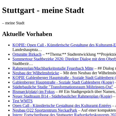
Stuttgart - meine Stadt
– meine Stadt
Aktuelle Vorhaben
KOPIE: Open Call - Künstlerische Gestaltung des Kulturamt-E
Landeshauptsta…
Ortsmitte Birkach
– **Thema:** Stadtentwicklung **Projektzi
Sommertour Stadtbezirke 2026: Direkter Dialog mit dem Oberb
Stadtbezir…
Rahmenplan/Machbarkeitsstudie Feuerbach Mitte
– ## Dialog 
Neubau der Wilhelmsbrücke
– Mit dem Neubau der Wilhelmsbrü
KOPIE Gablenberger Hauptstraße - Soziale Stadt Gablenberg 
Gablenberger Hauptstraße - Soziale Stadt Gablenberg (Kopie)
–
Städtebauliche Studie "Transformationsraum Möhringen-Ost"
–
Bismarck(platz) im Fokus
– ## Ein Stadtgespräch über Namen, 
Neuer Stadtraum B14 - Städtebaulicher Rahmenplan (Kopie)
– 
Test WMTS
Open Call - Künstlerische Gestaltung des Kulturamt-Entrées
– 
Neubau Q22 Sportzentrum NeckarPark
– Auf einer kompakten
Intern: Fortschreibung des Stuttgarter Radverkehrskonzepts 20