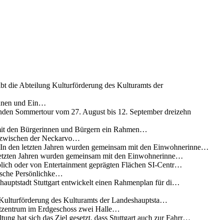
ibt die Abteilung Kulturförderung des Kulturamts der
innen und Ein…
nden Sommertour vom 27. August bis 12. September dreizehn
 mit den Bürgerinnen und Bürgern ein Rahmen…
g zwischen der Neckarvo…
n In den letzten Jahren wurden gemeinsam mit den Einwohnerinne…
 letzten Jahren wurden gemeinsam mit den Einwohnerinne…
lich oder von Entertainment geprägten Flächen SI-Centr…
rische Persönlichke…
uptstadt Stuttgart entwickelt einen Rahmenplan für di…
g Kulturförderung des Kulturamts der Landeshauptsta…
rtzentrum im Erdgeschoss zwei Halle…
ung hat sich das Ziel gesetzt, dass Stuttgart auch zur Fahrr…