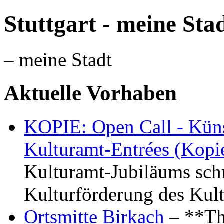
Stuttgart - meine Sta
– meine Stadt
Aktuelle Vorhaben
KOPIE: Open Call - Küns
Kulturamt-Entrées (Kopi
Kulturamt-Jubiläums schr
Kulturförderung des Kul
Ortsmitte Birkach
– **Th