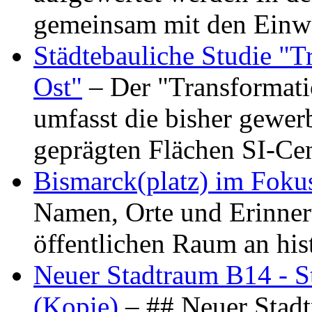
gemeinsam mit den Ein
Städtebauliche Studie "
Ost"
– Der "Transformat
umfasst die bisher gewer
geprägten Flächen SI-C
Bismarck(platz) im Foku
Namen, Orte und Erinner
öffentlichen Raum an hi
Neuer Stadtraum B14 - S
(Kopie)
– ## Neuer Stad