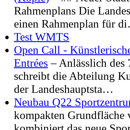
Rahmenplans Die Landesha
einen Rahmenplan für d
Test WMTS
Open Call - Künstlerisch
Entrées
– Anlässlich des
schreibt die Abteilung K
der Landeshauptsta…
Neubau Q22 Sportzentru
kompakten Grundfläche 
kombiniert das neue Spo