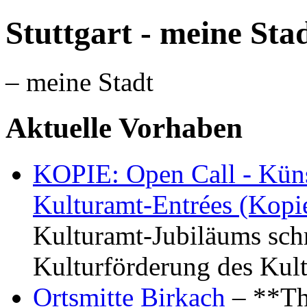
Stuttgart - meine Sta
– meine Stadt
Aktuelle Vorhaben
KOPIE: Open Call - Küns
Kulturamt-Entrées (Kopi
Kulturamt-Jubiläums schr
Kulturförderung des Kul
Ortsmitte Birkach
– **Th