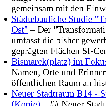
gemeinsam mit den Ein
Städtebauliche Studie "
Ost"
– Der "Transformat
umfasst die bisher gewer
geprägten Flächen SI-C
Bismarck(platz) im Foku
Namen, Orte und Erinner
öffentlichen Raum an hi
Neuer Stadtraum B14 - S
(Kopie)
– ## Neuer Stad