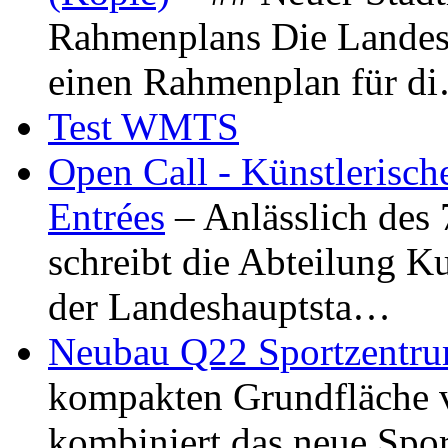
Rahmenplans Die Landesha
einen Rahmenplan für d
Test WMTS
Open Call - Künstlerisch
Entrées
– Anlässlich des
schreibt die Abteilung K
der Landeshauptsta…
Neubau Q22 Sportzentru
kompakten Grundfläche 
kombiniert das neue Spo