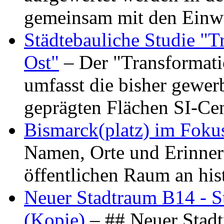
gemeinsam mit den Ein
Städtebauliche Studie "
Ost"
– Der "Transformat
umfasst die bisher gewer
geprägten Flächen SI-C
Bismarck(platz) im Foku
Namen, Orte und Erinner
öffentlichen Raum an hi
Neuer Stadtraum B14 - S
(Kopie)
– ## Neuer Stad