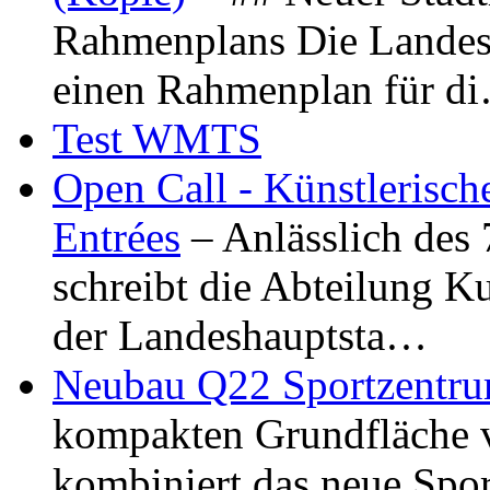
Rahmenplans Die Landesha
einen Rahmenplan für d
Test WMTS
Open Call - Künstlerisch
Entrées
– Anlässlich des
schreibt die Abteilung K
der Landeshauptsta…
Neubau Q22 Sportzentru
kompakten Grundfläche 
kombiniert das neue Spo