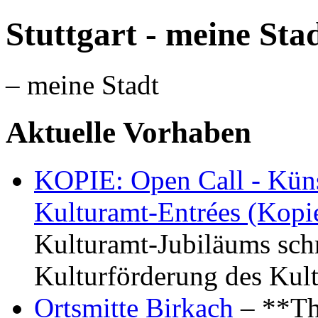
Stuttgart - meine Sta
– meine Stadt
Aktuelle Vorhaben
KOPIE: Open Call - Küns
Kulturamt-Entrées (Kopi
Kulturamt-Jubiläums schr
Kulturförderung des Kul
Ortsmitte Birkach
– **Th