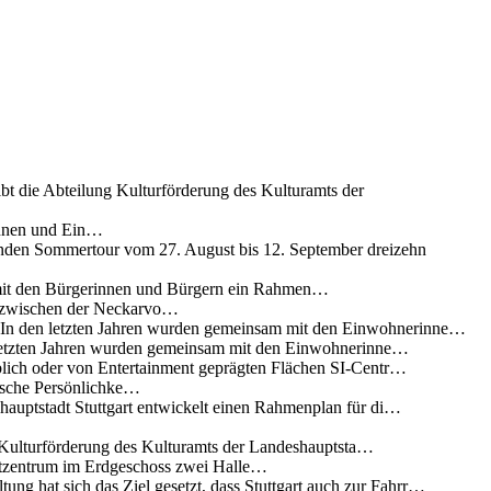
ibt die Abteilung Kulturförderung des Kulturamts der
innen und Ein…
nden Sommertour vom 27. August bis 12. September dreizehn
 mit den Bürgerinnen und Bürgern ein Rahmen…
g zwischen der Neckarvo…
n In den letzten Jahren wurden gemeinsam mit den Einwohnerinne…
 letzten Jahren wurden gemeinsam mit den Einwohnerinne…
lich oder von Entertainment geprägten Flächen SI-Centr…
rische Persönlichke…
uptstadt Stuttgart entwickelt einen Rahmenplan für di…
g Kulturförderung des Kulturamts der Landeshauptsta…
rtzentrum im Erdgeschoss zwei Halle…
ung hat sich das Ziel gesetzt, dass Stuttgart auch zur Fahrr…