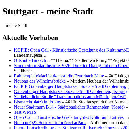
Stuttgart - meine Stadt
– meine Stadt
Aktuelle Vorhaben
KOPIE: Open Call - Künstlerische Gestaltung des Kulturamt-E
Landeshauptsta…
Ortsmitte Birkach
– **Thema:** Stadtentwicklung **Projektzi
Sommertour Stadtbezirke 2026: Direkter Dialog mit dem Oberb
Stadtbezir…
Rahmenplan/Machbarkeitsstudie Feuerbach Mitte
– ## Dialog 
Neubau der Wilhelmsbrücke
– Mit dem Neubau der Wilhelmsbrü
KOPIE Gablenberger Hauptstraße - Soziale Stadt Gablenberg 
Gablenberger Hauptstraße - Soziale Stadt Gablenberg (Kopie)
–
Städtebauliche Studie "Transformationsraum Möhringen-Ost"
–
Bismarck(platz) im Fokus
– ## Ein Stadtgespräch über Namen, 
Neuer Stadtraum B14 - Städtebaulicher Rahmenplan (Kopie)
– 
Test WMTS
Open Call - Künstlerische Gestaltung des Kulturamt-Entrées
– 
Neubau Q22 Sportzentrum NeckarPark
– Auf einer kompakten
Intern: Fortschreibung des Stuttgarter Radverkehrskonzepts 20