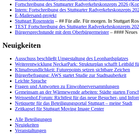
Fortschreibung des Stuttgarter Radverkehrskonzepts 2026 (Kop
Intern: Fortschreibung des Stuttgarter Radverkehrskonzepts 20
E-Mailersand-projekt
Stuttgart Rosenstein
– ## Für alle. Für morgen. In Stuttgart R
TEST Fortschreibung des Stuttgarter Radverkehrskonzepts 202
Bürgersprechstunde mit dem Oberbürgermeister
– #### Neues F
Neuigkeiten
Ausschuss beschließt Umgestaltung des Leonhards­platzes
Weiterentwicklung NeckarPark: Strukturplan schafft Leitbild für
Klimafreundlichkeit: Futurepoints setzen sichtbare Zeichen
Bürgerbefragung: AWS startet Studie zur Stadtsauberkeit
Leichte Sprache
Fragen und Antworten zu Einwohnerversammlungen
Gemeinsam an der Wärmewende arbeiten: Städte starten Fors
Weissenhof.Forum: Richtfest für das neue Besucher- und Info
Netiquette für das Beteiligungsportal Stuttgart – meine Stadt
Zeitkapsel für Stuttgart Moving Image Center
Alle Beteiligungen
Neuigkeiten
Veranstaltungen