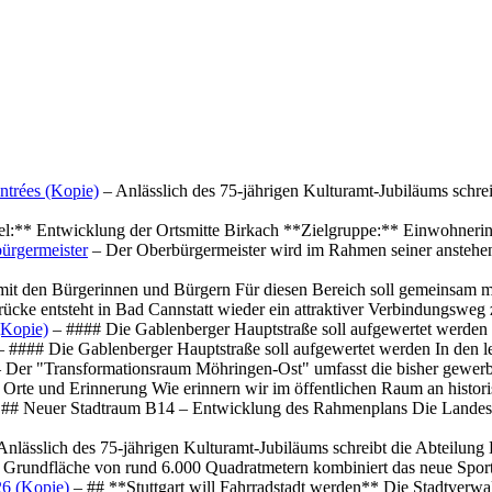
ntrées (Kopie)
– Anlässlich des 75-jährigen Kulturamt-Jubiläums schre
el:** Entwicklung der Ortsmitte Birkach **Zielgruppe:** Einwohner
ürgermeister
– Der Oberbürgermeister wird im Rahmen seiner anstehe
mit den Bürgerinnen und Bürgern Für diesen Bereich soll gemeinsam
cke entsteht in Bad Cannstatt wieder ein attraktiver Verbindungswe
(Kopie)
– #### Die Gablenberger Hauptstraße soll aufgewertet werde
 #### Die Gablenberger Hauptstraße soll aufgewertet werden In den
 Der "Transformationsraum Möhringen-Ost" umfasst die bisher gewerb
Orte und Erinnerung Wie erinnern wir im öffentlichen Raum an histo
## Neuer Stadtraum B14 – Entwicklung des Rahmenplans Die Landesha
Anlässlich des 75-jährigen Kulturamt-Jubiläums schreibt die Abteilun
 Grundfläche von rund 6.000 Quadratmetern kombiniert das neue Spo
26 (Kopie)
– ## **Stuttgart will Fahrradstadt werden** Die Stadtverwalt