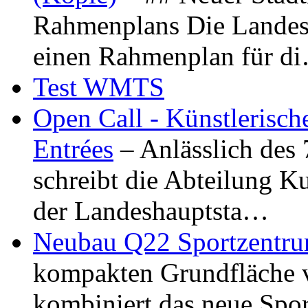
Rahmenplans Die Landesha
einen Rahmenplan für d
Test WMTS
Open Call - Künstlerisch
Entrées
– Anlässlich des
schreibt die Abteilung K
der Landeshauptsta…
Neubau Q22 Sportzentru
kompakten Grundfläche 
kombiniert das neue Spo