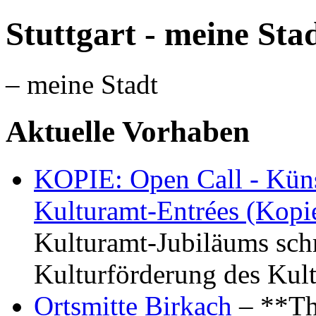
Stuttgart - meine Sta
– meine Stadt
Aktuelle Vorhaben
KOPIE: Open Call - Küns
Kulturamt-Entrées (Kopi
Kulturamt-Jubiläums schr
Kulturförderung des Kul
Ortsmitte Birkach
– **Th