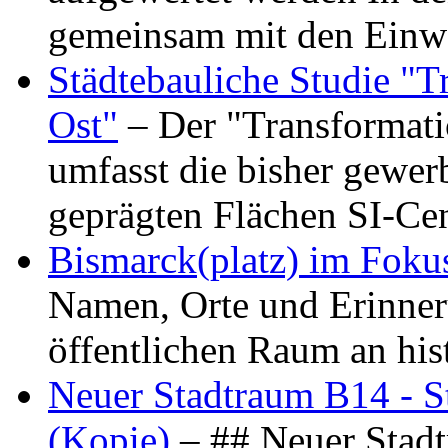
gemeinsam mit den Ein
Städtebauliche Studie "
Ost"
– Der "Transformat
umfasst die bisher gewer
geprägten Flächen SI-C
Bismarck(platz) im Foku
Namen, Orte und Erinner
öffentlichen Raum an hi
Neuer Stadtraum B14 - S
(Kopie)
– ## Neuer Stad