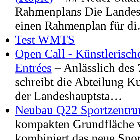
Rahmenplans Die Landesha
einen Rahmenplan für d
Test WMTS
Open Call - Künstlerisch
Entrées
– Anlässlich des
schreibt die Abteilung K
der Landeshauptsta…
Neubau Q22 Sportzentru
kompakten Grundfläche 
kombiniert das neue Spo