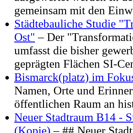
gemeinsam mit den Ein
Städtebauliche Studie "
Ost"
– Der "Transformat
umfasst die bisher gewer
geprägten Flächen SI-C
Bismarck(platz) im Foku
Namen, Orte und Erinner
öffentlichen Raum an hi
Neuer Stadtraum B14 - S
(Kopie)
– ## Neuer Stad