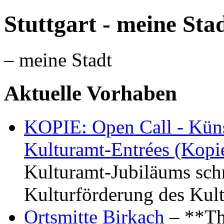
Stuttgart - meine Sta
– meine Stadt
Aktuelle Vorhaben
KOPIE: Open Call - Küns
Kulturamt-Entrées (Kopi
Kulturamt-Jubiläums schr
Kulturförderung des Kul
Ortsmitte Birkach
– **Th