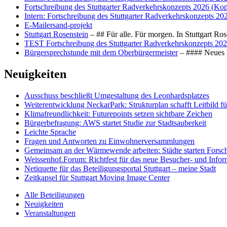
Fortschreibung des Stuttgarter Radverkehrskonzepts 2026 (Kop
Intern: Fortschreibung des Stuttgarter Radverkehrskonzepts 20
E-Mailersand-projekt
Stuttgart Rosenstein
– ## Für alle. Für morgen. In Stuttgart R
TEST Fortschreibung des Stuttgarter Radverkehrskonzepts 202
Bürgersprechstunde mit dem Oberbürgermeister
– #### Neues F
Neuigkeiten
Ausschuss beschließt Umgestaltung des Leonhards­platzes
Weiterentwicklung NeckarPark: Strukturplan schafft Leitbild für
Klimafreundlichkeit: Futurepoints setzen sichtbare Zeichen
Bürgerbefragung: AWS startet Studie zur Stadtsauberkeit
Leichte Sprache
Fragen und Antworten zu Einwohnerversammlungen
Gemeinsam an der Wärmewende arbeiten: Städte starten Fors
Weissenhof.Forum: Richtfest für das neue Besucher- und Info
Netiquette für das Beteiligungsportal Stuttgart – meine Stadt
Zeitkapsel für Stuttgart Moving Image Center
Alle Beteiligungen
Neuigkeiten
Veranstaltungen