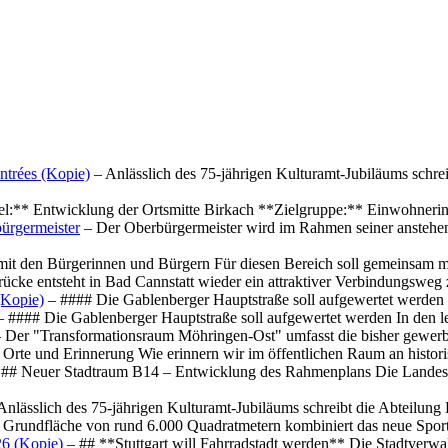
ntrées (Kopie)
– Anlässlich des 75-jährigen Kulturamt-Jubiläums schre
el:** Entwicklung der Ortsmitte Birkach **Zielgruppe:** Einwohner
ürgermeister
– Der Oberbürgermeister wird im Rahmen seiner anstehe
mit den Bürgerinnen und Bürgern Für diesen Bereich soll gemeinsam
cke entsteht in Bad Cannstatt wieder ein attraktiver Verbindungswe
(Kopie)
– #### Die Gablenberger Hauptstraße soll aufgewertet werde
 #### Die Gablenberger Hauptstraße soll aufgewertet werden In den
 Der "Transformationsraum Möhringen-Ost" umfasst die bisher gewerb
Orte und Erinnerung Wie erinnern wir im öffentlichen Raum an histo
## Neuer Stadtraum B14 – Entwicklung des Rahmenplans Die Landesha
Anlässlich des 75-jährigen Kulturamt-Jubiläums schreibt die Abteilun
 Grundfläche von rund 6.000 Quadratmetern kombiniert das neue Spo
26 (Kopie)
– ## **Stuttgart will Fahrradstadt werden** Die Stadtverwalt