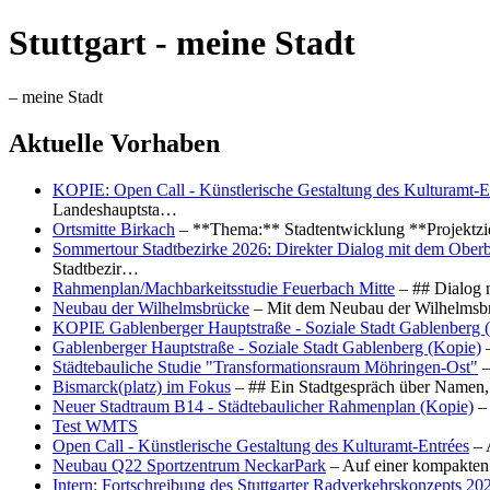
Stuttgart - meine Stadt
– meine Stadt
Aktuelle Vorhaben
KOPIE: Open Call - Künstlerische Gestaltung des Kulturamt-E
Landeshauptsta…
Ortsmitte Birkach
– **Thema:** Stadtentwicklung **Projektzi
Sommertour Stadtbezirke 2026: Direkter Dialog mit dem Oberb
Stadtbezir…
Rahmenplan/Machbarkeitsstudie Feuerbach Mitte
– ## Dialog 
Neubau der Wilhelmsbrücke
– Mit dem Neubau der Wilhelmsbrü
KOPIE Gablenberger Hauptstraße - Soziale Stadt Gablenberg 
Gablenberger Hauptstraße - Soziale Stadt Gablenberg (Kopie)
–
Städtebauliche Studie "Transformationsraum Möhringen-Ost"
–
Bismarck(platz) im Fokus
– ## Ein Stadtgespräch über Namen, 
Neuer Stadtraum B14 - Städtebaulicher Rahmenplan (Kopie)
– 
Test WMTS
Open Call - Künstlerische Gestaltung des Kulturamt-Entrées
– 
Neubau Q22 Sportzentrum NeckarPark
– Auf einer kompakten
Intern: Fortschreibung des Stuttgarter Radverkehrskonzepts 20