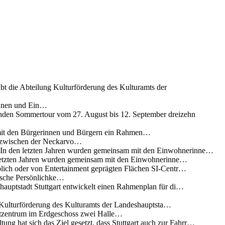
ibt die Abteilung Kulturförderung des Kulturamts der
innen und Ein…
nden Sommertour vom 27. August bis 12. September dreizehn
 mit den Bürgerinnen und Bürgern ein Rahmen…
g zwischen der Neckarvo…
n In den letzten Jahren wurden gemeinsam mit den Einwohnerinne…
 letzten Jahren wurden gemeinsam mit den Einwohnerinne…
lich oder von Entertainment geprägten Flächen SI-Centr…
rische Persönlichke…
uptstadt Stuttgart entwickelt einen Rahmenplan für di…
g Kulturförderung des Kulturamts der Landeshauptsta…
rtzentrum im Erdgeschoss zwei Halle…
ung hat sich das Ziel gesetzt, dass Stuttgart auch zur Fahrr…