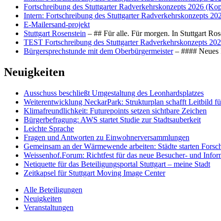
Fortschreibung des Stuttgarter Radverkehrskonzepts 2026 (Kop
Intern: Fortschreibung des Stuttgarter Radverkehrskonzepts 20
E-Mailersand-projekt
Stuttgart Rosenstein
– ## Für alle. Für morgen. In Stuttgart R
TEST Fortschreibung des Stuttgarter Radverkehrskonzepts 202
Bürgersprechstunde mit dem Oberbürgermeister
– #### Neues F
Neuigkeiten
Ausschuss beschließt Umgestaltung des Leonhards­platzes
Weiterentwicklung NeckarPark: Strukturplan schafft Leitbild für
Klimafreundlichkeit: Futurepoints setzen sichtbare Zeichen
Bürgerbefragung: AWS startet Studie zur Stadtsauberkeit
Leichte Sprache
Fragen und Antworten zu Einwohnerversammlungen
Gemeinsam an der Wärmewende arbeiten: Städte starten Fors
Weissenhof.Forum: Richtfest für das neue Besucher- und Info
Netiquette für das Beteiligungsportal Stuttgart – meine Stadt
Zeitkapsel für Stuttgart Moving Image Center
Alle Beteiligungen
Neuigkeiten
Veranstaltungen