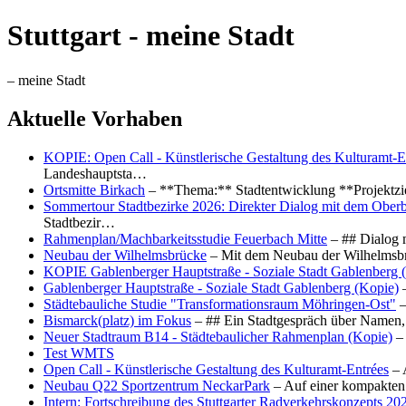
Stuttgart - meine Stadt
– meine Stadt
Aktuelle Vorhaben
KOPIE: Open Call - Künstlerische Gestaltung des Kulturamt-E
Landeshauptsta…
Ortsmitte Birkach
– **Thema:** Stadtentwicklung **Projektzi
Sommertour Stadtbezirke 2026: Direkter Dialog mit dem Oberb
Stadtbezir…
Rahmenplan/Machbarkeitsstudie Feuerbach Mitte
– ## Dialog 
Neubau der Wilhelmsbrücke
– Mit dem Neubau der Wilhelmsbrü
KOPIE Gablenberger Hauptstraße - Soziale Stadt Gablenberg 
Gablenberger Hauptstraße - Soziale Stadt Gablenberg (Kopie)
–
Städtebauliche Studie "Transformationsraum Möhringen-Ost"
–
Bismarck(platz) im Fokus
– ## Ein Stadtgespräch über Namen, 
Neuer Stadtraum B14 - Städtebaulicher Rahmenplan (Kopie)
– 
Test WMTS
Open Call - Künstlerische Gestaltung des Kulturamt-Entrées
– 
Neubau Q22 Sportzentrum NeckarPark
– Auf einer kompakten
Intern: Fortschreibung des Stuttgarter Radverkehrskonzepts 20