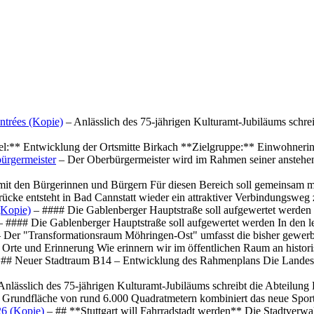
ntrées (Kopie)
– Anlässlich des 75-jährigen Kulturamt-Jubiläums schre
el:** Entwicklung der Ortsmitte Birkach **Zielgruppe:** Einwohner
ürgermeister
– Der Oberbürgermeister wird im Rahmen seiner anstehe
mit den Bürgerinnen und Bürgern Für diesen Bereich soll gemeinsam
cke entsteht in Bad Cannstatt wieder ein attraktiver Verbindungswe
(Kopie)
– #### Die Gablenberger Hauptstraße soll aufgewertet werde
 #### Die Gablenberger Hauptstraße soll aufgewertet werden In den
 Der "Transformationsraum Möhringen-Ost" umfasst die bisher gewerb
Orte und Erinnerung Wie erinnern wir im öffentlichen Raum an histo
## Neuer Stadtraum B14 – Entwicklung des Rahmenplans Die Landesha
Anlässlich des 75-jährigen Kulturamt-Jubiläums schreibt die Abteilun
 Grundfläche von rund 6.000 Quadratmetern kombiniert das neue Spo
26 (Kopie)
– ## **Stuttgart will Fahrradstadt werden** Die Stadtverwalt