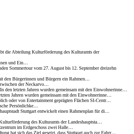
ibt die Abteilung Kulturförderung des Kulturamts der
innen und Ein…
nden Sommertour vom 27. August bis 12. September dreizehn
 mit den Bürgerinnen und Bürgern ein Rahmen…
g zwischen der Neckarvo…
n In den letzten Jahren wurden gemeinsam mit den Einwohnerinne…
 letzten Jahren wurden gemeinsam mit den Einwohnerinne…
lich oder von Entertainment geprägten Flächen SI-Centr…
rische Persönlichke…
uptstadt Stuttgart entwickelt einen Rahmenplan für di…
g Kulturförderung des Kulturamts der Landeshauptsta…
rtzentrum im Erdgeschoss zwei Halle…
ung hat sich das Ziel gesetzt, dass Stuttgart auch zur Fahrr…