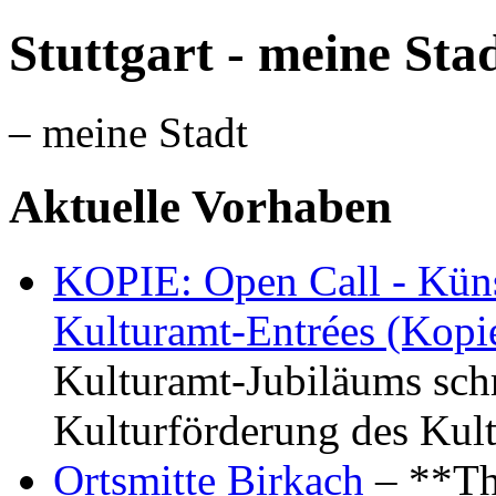
Stuttgart - meine Sta
– meine Stadt
Aktuelle Vorhaben
KOPIE: Open Call - Küns
Kulturamt-Entrées (Kopi
Kulturamt-Jubiläums schr
Kulturförderung des Kul
Ortsmitte Birkach
– **Th