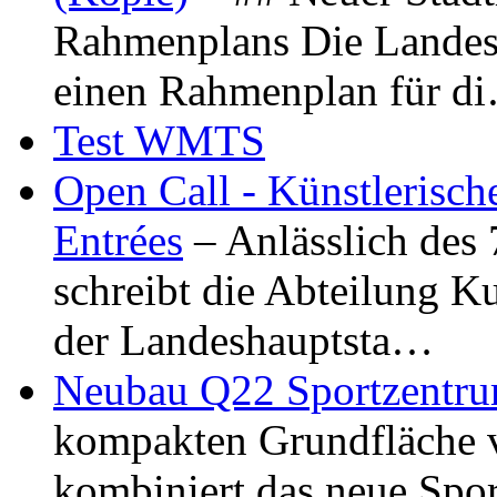
Rahmenplans Die Landesha
einen Rahmenplan für d
Test WMTS
Open Call - Künstlerisch
Entrées
– Anlässlich des
schreibt die Abteilung K
der Landeshauptsta…
Neubau Q22 Sportzentru
kompakten Grundfläche 
kombiniert das neue Spo