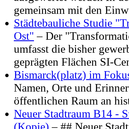
gemeinsam mit den Ein
Städtebauliche Studie "
Ost"
– Der "Transformat
umfasst die bisher gewer
geprägten Flächen SI-C
Bismarck(platz) im Foku
Namen, Orte und Erinner
öffentlichen Raum an hi
Neuer Stadtraum B14 - S
(Kopie)
– ## Neuer Stad