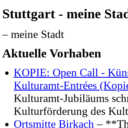
Stuttgart - meine Sta
– meine Stadt
Aktuelle Vorhaben
KOPIE: Open Call - Küns
Kulturamt-Entrées (Kopi
Kulturamt-Jubiläums schr
Kulturförderung des Kul
Ortsmitte Birkach
– **Th