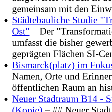
gemeinsam mit den Ein
Städtebauliche Studie "
Ost"
– Der "Transformat
umfasst die bisher gewer
geprägten Flächen SI-C
Bismarck(platz) im Foku
Namen, Orte und Erinner
öffentlichen Raum an hi
Neuer Stadtraum B14 - S
(Kopie)
– ## Neuer Stad