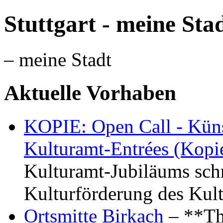
Stuttgart - meine Sta
– meine Stadt
Aktuelle Vorhaben
KOPIE: Open Call - Küns
Kulturamt-Entrées (Kopi
Kulturamt-Jubiläums schr
Kulturförderung des Kul
Ortsmitte Birkach
– **Th