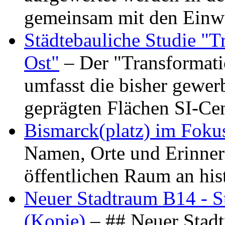
gemeinsam mit den Ein
Städtebauliche Studie "
Ost"
– Der "Transformat
umfasst die bisher gewer
geprägten Flächen SI-C
Bismarck(platz) im Foku
Namen, Orte und Erinner
öffentlichen Raum an hi
Neuer Stadtraum B14 - S
(Kopie)
– ## Neuer Stad