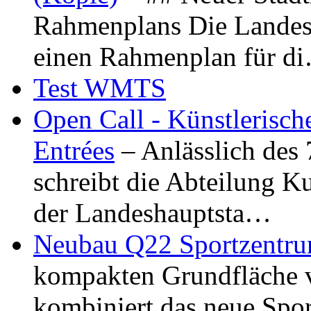
Rahmenplans Die Landesha
einen Rahmenplan für d
Test WMTS
Open Call - Künstlerisch
Entrées
– Anlässlich des
schreibt die Abteilung K
der Landeshauptsta…
Neubau Q22 Sportzentru
kompakten Grundfläche 
kombiniert das neue Spo