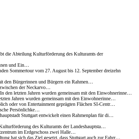
ibt die Abteilung Kulturförderung des Kulturamts der
innen und Ein…
nden Sommertour vom 27. August bis 12. September dreizehn
 mit den Bürgerinnen und Bürgern ein Rahmen…
g zwischen der Neckarvo…
n In den letzten Jahren wurden gemeinsam mit den Einwohnerinne…
 letzten Jahren wurden gemeinsam mit den Einwohnerinne…
lich oder von Entertainment geprägten Flächen SI-Centr…
rische Persönlichke…
uptstadt Stuttgart entwickelt einen Rahmenplan für di…
g Kulturförderung des Kulturamts der Landeshauptsta…
rtzentrum im Erdgeschoss zwei Halle…
ung hat sich das Ziel gesetzt, dass Stuttgart auch zur Fahrr…