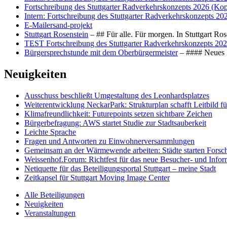
Fortschreibung des Stuttgarter Radverkehrskonzepts 2026 (Kop
Intern: Fortschreibung des Stuttgarter Radverkehrskonzepts 20
E-Mailersand-projekt
Stuttgart Rosenstein
– ## Für alle. Für morgen. In Stuttgart R
TEST Fortschreibung des Stuttgarter Radverkehrskonzepts 202
Bürgersprechstunde mit dem Oberbürgermeister
– #### Neues F
Neuigkeiten
Ausschuss beschließt Umgestaltung des Leonhards­platzes
Weiterentwicklung NeckarPark: Strukturplan schafft Leitbild für
Klimafreundlichkeit: Futurepoints setzen sichtbare Zeichen
Bürgerbefragung: AWS startet Studie zur Stadtsauberkeit
Leichte Sprache
Fragen und Antworten zu Einwohnerversammlungen
Gemeinsam an der Wärmewende arbeiten: Städte starten Fors
Weissenhof.Forum: Richtfest für das neue Besucher- und Info
Netiquette für das Beteiligungsportal Stuttgart – meine Stadt
Zeitkapsel für Stuttgart Moving Image Center
Alle Beteiligungen
Neuigkeiten
Veranstaltungen