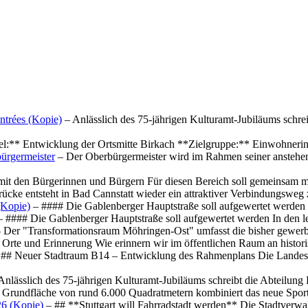
ntrées (Kopie)
– Anlässlich des 75-jährigen Kulturamt-Jubiläums schre
el:** Entwicklung der Ortsmitte Birkach **Zielgruppe:** Einwohner
ürgermeister
– Der Oberbürgermeister wird im Rahmen seiner anstehe
mit den Bürgerinnen und Bürgern Für diesen Bereich soll gemeinsam
cke entsteht in Bad Cannstatt wieder ein attraktiver Verbindungswe
(Kopie)
– #### Die Gablenberger Hauptstraße soll aufgewertet werde
 #### Die Gablenberger Hauptstraße soll aufgewertet werden In den
 Der "Transformationsraum Möhringen-Ost" umfasst die bisher gewerb
Orte und Erinnerung Wie erinnern wir im öffentlichen Raum an histo
## Neuer Stadtraum B14 – Entwicklung des Rahmenplans Die Landesha
Anlässlich des 75-jährigen Kulturamt-Jubiläums schreibt die Abteilun
 Grundfläche von rund 6.000 Quadratmetern kombiniert das neue Spo
26 (Kopie)
– ## **Stuttgart will Fahrradstadt werden** Die Stadtverwalt