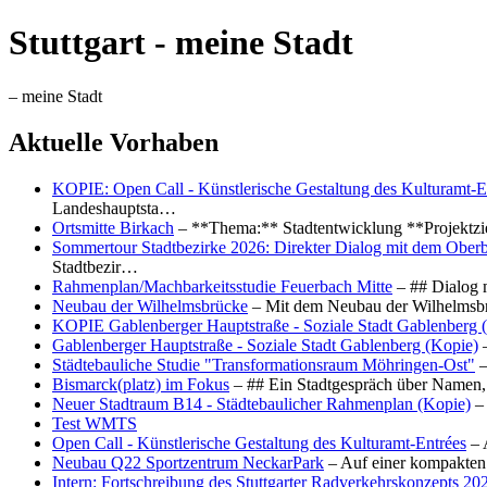
Stuttgart - meine Stadt
– meine Stadt
Aktuelle Vorhaben
KOPIE: Open Call - Künstlerische Gestaltung des Kulturamt-E
Landeshauptsta…
Ortsmitte Birkach
– **Thema:** Stadtentwicklung **Projektzi
Sommertour Stadtbezirke 2026: Direkter Dialog mit dem Oberb
Stadtbezir…
Rahmenplan/Machbarkeitsstudie Feuerbach Mitte
– ## Dialog 
Neubau der Wilhelmsbrücke
– Mit dem Neubau der Wilhelmsbrü
KOPIE Gablenberger Hauptstraße - Soziale Stadt Gablenberg 
Gablenberger Hauptstraße - Soziale Stadt Gablenberg (Kopie)
–
Städtebauliche Studie "Transformationsraum Möhringen-Ost"
–
Bismarck(platz) im Fokus
– ## Ein Stadtgespräch über Namen, 
Neuer Stadtraum B14 - Städtebaulicher Rahmenplan (Kopie)
– 
Test WMTS
Open Call - Künstlerische Gestaltung des Kulturamt-Entrées
– 
Neubau Q22 Sportzentrum NeckarPark
– Auf einer kompakten
Intern: Fortschreibung des Stuttgarter Radverkehrskonzepts 20