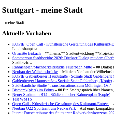
Stuttgart - meine Stadt
– meine Stadt
Aktuelle Vorhaben
KOPIE: Open Call - Künstlerische Gestaltung des Kulturamt-E
Landeshauptsta…
Ortsmitte Birkach
– **Thema:** Stadtentwicklung **Projektzi
Sommertour Stadtbezirke 2026: Direkter Dialog mit dem Oberb
Stadtbezir…
Rahmenplan/Machbarkeitsstudie Feuerbach Mitte
– ## Dialog 
Neubau der Wilhelmsbrücke
– Mit dem Neubau der Wilhelmsbrü
KOPIE Gablenberger Hauptstraße - Soziale Stadt Gablenberg 
Gablenberger Hauptstraße - Soziale Stadt Gablenberg (Kopie)
–
Städtebauliche Studie "Transformationsraum Möhringen-Ost"
–
Bismarck(platz) im Fokus
– ## Ein Stadtgespräch über Namen, 
Neuer Stadtraum B14 - Städtebaulicher Rahmenplan (Kopie)
– 
Test WMTS
Open Call - Künstlerische Gestaltung des Kulturamt-Entrées
– 
Neubau Q22 Sportzentrum NeckarPark
– Auf einer kompakten
Intern: Fortschreibung des Stuttgarter Radverkehrskonzepts 20