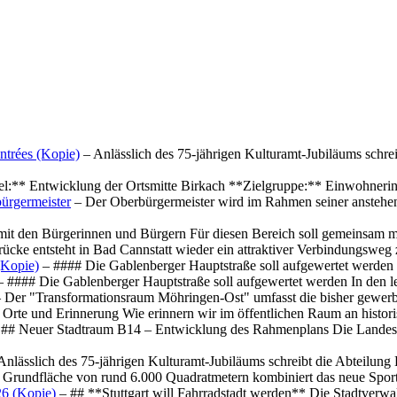
ntrées (Kopie)
– Anlässlich des 75-jährigen Kulturamt-Jubiläums schre
el:** Entwicklung der Ortsmitte Birkach **Zielgruppe:** Einwohner
ürgermeister
– Der Oberbürgermeister wird im Rahmen seiner anstehe
mit den Bürgerinnen und Bürgern Für diesen Bereich soll gemeinsam
cke entsteht in Bad Cannstatt wieder ein attraktiver Verbindungswe
(Kopie)
– #### Die Gablenberger Hauptstraße soll aufgewertet werde
 #### Die Gablenberger Hauptstraße soll aufgewertet werden In den
 Der "Transformationsraum Möhringen-Ost" umfasst die bisher gewerb
Orte und Erinnerung Wie erinnern wir im öffentlichen Raum an histo
## Neuer Stadtraum B14 – Entwicklung des Rahmenplans Die Landesha
Anlässlich des 75-jährigen Kulturamt-Jubiläums schreibt die Abteilun
 Grundfläche von rund 6.000 Quadratmetern kombiniert das neue Spo
26 (Kopie)
– ## **Stuttgart will Fahrradstadt werden** Die Stadtverwalt