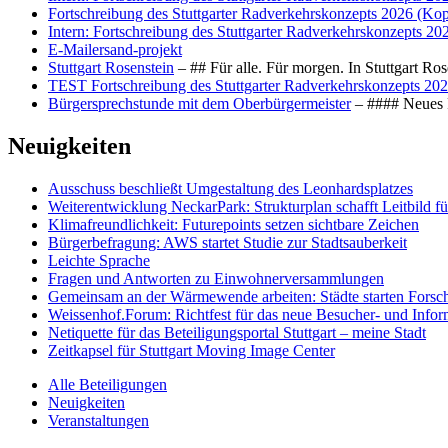
Fortschreibung des Stuttgarter Radverkehrskonzepts 2026 (Kop
Intern: Fortschreibung des Stuttgarter Radverkehrskonzepts 20
E-Mailersand-projekt
Stuttgart Rosenstein
– ## Für alle. Für morgen. In Stuttgart R
TEST Fortschreibung des Stuttgarter Radverkehrskonzepts 202
Bürgersprechstunde mit dem Oberbürgermeister
– #### Neues F
Neuigkeiten
Ausschuss beschließt Umgestaltung des Leonhards­platzes
Weiterentwicklung NeckarPark: Strukturplan schafft Leitbild für
Klimafreundlichkeit: Futurepoints setzen sichtbare Zeichen
Bürgerbefragung: AWS startet Studie zur Stadtsauberkeit
Leichte Sprache
Fragen und Antworten zu Einwohnerversammlungen
Gemeinsam an der Wärmewende arbeiten: Städte starten Fors
Weissenhof.Forum: Richtfest für das neue Besucher- und Info
Netiquette für das Beteiligungsportal Stuttgart – meine Stadt
Zeitkapsel für Stuttgart Moving Image Center
Alle Beteiligungen
Neuigkeiten
Veranstaltungen