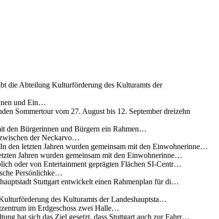
ibt die Abteilung Kulturförderung des Kulturamts der
innen und Ein…
nden Sommertour vom 27. August bis 12. September dreizehn
 mit den Bürgerinnen und Bürgern ein Rahmen…
g zwischen der Neckarvo…
n In den letzten Jahren wurden gemeinsam mit den Einwohnerinne…
 letzten Jahren wurden gemeinsam mit den Einwohnerinne…
lich oder von Entertainment geprägten Flächen SI-Centr…
rische Persönlichke…
uptstadt Stuttgart entwickelt einen Rahmenplan für di…
g Kulturförderung des Kulturamts der Landeshauptsta…
rtzentrum im Erdgeschoss zwei Halle…
ung hat sich das Ziel gesetzt, dass Stuttgart auch zur Fahrr…