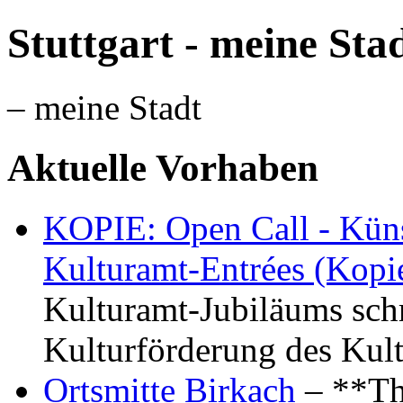
Stuttgart - meine Sta
– meine Stadt
Aktuelle Vorhaben
KOPIE: Open Call - Küns
Kulturamt-Entrées (Kopi
Kulturamt-Jubiläums schr
Kulturförderung des Kul
Ortsmitte Birkach
– **Th