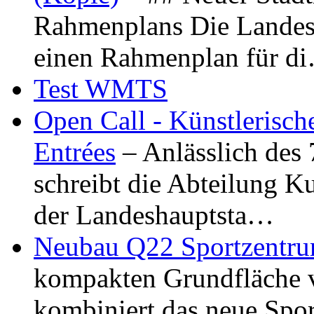
Rahmenplans Die Landesha
einen Rahmenplan für d
Test WMTS
Open Call - Künstlerisch
Entrées
– Anlässlich des
schreibt die Abteilung K
der Landeshauptsta…
Neubau Q22 Sportzentru
kompakten Grundfläche 
kombiniert das neue Spo