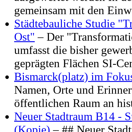
gemeinsam mit den Ein
Städtebauliche Studie "
Ost"
– Der "Transformat
umfasst die bisher gewer
geprägten Flächen SI-C
Bismarck(platz) im Foku
Namen, Orte und Erinner
öffentlichen Raum an hi
Neuer Stadtraum B14 - S
(Kopie)
– ## Neuer Stad