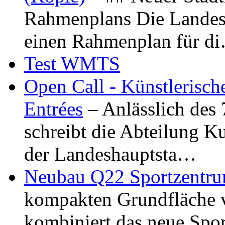
Rahmenplans Die Landesha
einen Rahmenplan für d
Test WMTS
Open Call - Künstlerisch
Entrées
– Anlässlich des
schreibt die Abteilung K
der Landeshauptsta…
Neubau Q22 Sportzentru
kompakten Grundfläche 
kombiniert das neue Spo