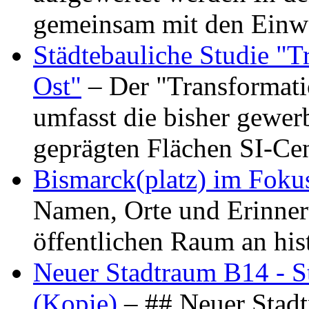
gemeinsam mit den Ein
Städtebauliche Studie "
Ost"
– Der "Transformat
umfasst die bisher gewer
geprägten Flächen SI-C
Bismarck(platz) im Foku
Namen, Orte und Erinner
öffentlichen Raum an hi
Neuer Stadtraum B14 - S
(Kopie)
– ## Neuer Stad