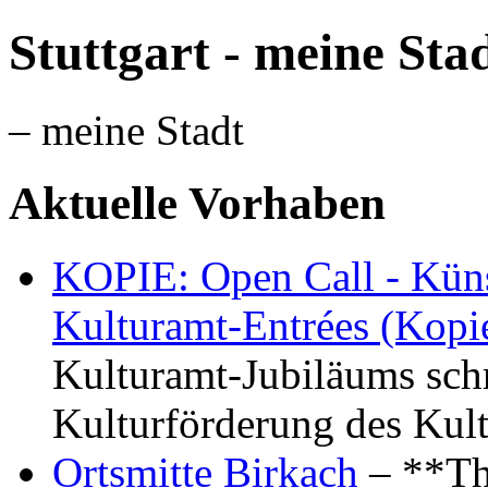
Stuttgart - meine Sta
– meine Stadt
Aktuelle Vorhaben
KOPIE: Open Call - Küns
Kulturamt-Entrées (Kopi
Kulturamt-Jubiläums schr
Kulturförderung des Kul
Ortsmitte Birkach
– **Th