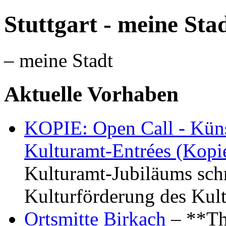
Stuttgart - meine Sta
– meine Stadt
Aktuelle Vorhaben
KOPIE: Open Call - Küns
Kulturamt-Entrées (Kopi
Kulturamt-Jubiläums schr
Kulturförderung des Kul
Ortsmitte Birkach
– **Th