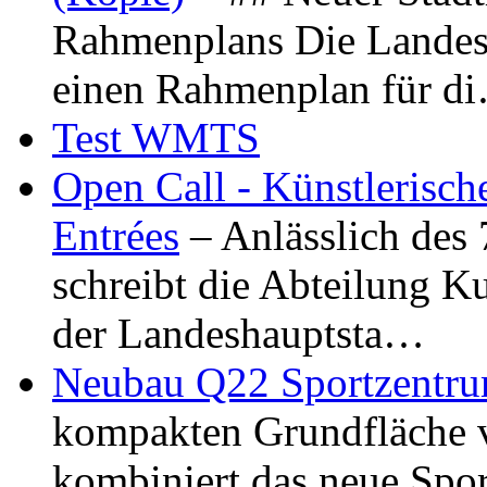
Rahmenplans Die Landesha
einen Rahmenplan für d
Test WMTS
Open Call - Künstlerisch
Entrées
– Anlässlich des
schreibt die Abteilung K
der Landeshauptsta…
Neubau Q22 Sportzentru
kompakten Grundfläche 
kombiniert das neue Spo