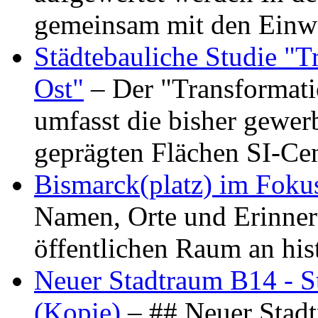
gemeinsam mit den Ein
Städtebauliche Studie "
Ost"
– Der "Transformat
umfasst die bisher gewer
geprägten Flächen SI-C
Bismarck(platz) im Foku
Namen, Orte und Erinner
öffentlichen Raum an hi
Neuer Stadtraum B14 - S
(Kopie)
– ## Neuer Stad