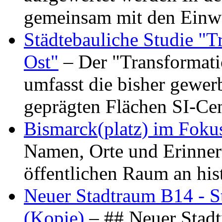
gemeinsam mit den Ein
Städtebauliche Studie "
Ost"
– Der "Transformat
umfasst die bisher gewer
geprägten Flächen SI-C
Bismarck(platz) im Foku
Namen, Orte und Erinner
öffentlichen Raum an hi
Neuer Stadtraum B14 - S
(Kopie)
– ## Neuer Stad