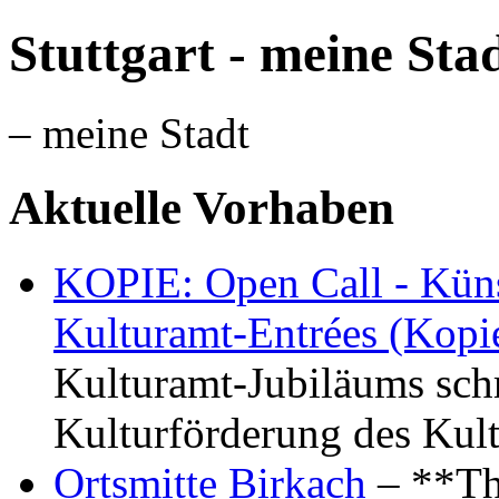
Stuttgart - meine Sta
– meine Stadt
Aktuelle Vorhaben
KOPIE: Open Call - Küns
Kulturamt-Entrées (Kopi
Kulturamt-Jubiläums schr
Kulturförderung des Kul
Ortsmitte Birkach
– **Th