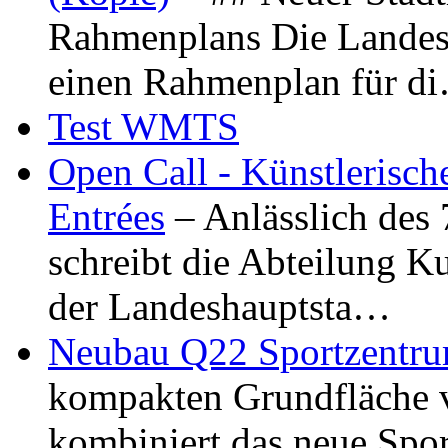
Rahmenplans Die Landesha
einen Rahmenplan für d
Test WMTS
Open Call - Künstlerisch
Entrées
– Anlässlich des
schreibt die Abteilung K
der Landeshauptsta…
Neubau Q22 Sportzentru
kompakten Grundfläche 
kombiniert das neue Spo