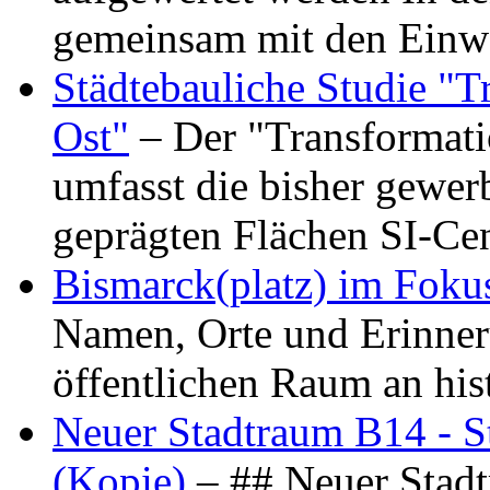
gemeinsam mit den Ein
Städtebauliche Studie "
Ost"
– Der "Transformat
umfasst die bisher gewer
geprägten Flächen SI-C
Bismarck(platz) im Foku
Namen, Orte und Erinner
öffentlichen Raum an hi
Neuer Stadtraum B14 - S
(Kopie)
– ## Neuer Stad