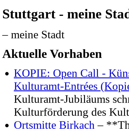
Stuttgart - meine Sta
– meine Stadt
Aktuelle Vorhaben
KOPIE: Open Call - Küns
Kulturamt-Entrées (Kopi
Kulturamt-Jubiläums schr
Kulturförderung des Kul
Ortsmitte Birkach
– **Th