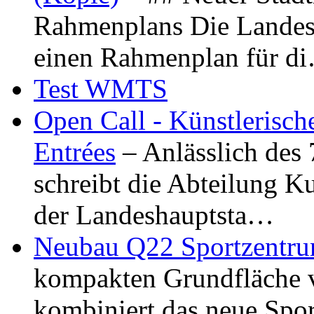
Rahmenplans Die Landesha
einen Rahmenplan für d
Test WMTS
Open Call - Künstlerisch
Entrées
– Anlässlich des
schreibt die Abteilung K
der Landeshauptsta…
Neubau Q22 Sportzentru
kompakten Grundfläche 
kombiniert das neue Spo