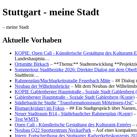
Stuttgart - meine Stadt
– meine Stadt
Aktuelle Vorhaben
KOPIE: Open Call - Künstlerische Gestaltung des Kulturamt-E
Landeshauptsta…
Ortsmitte Birkach
– **Thema:** Stadtentwicklung **Projektzi
Sommertour Stadtbezirke 2026: Direkter Dialog mit dem Oberb
Stadtbezir…
Rahmenplan/Machbarkeitsstudie Feuerbach Mitte
– ## Dialog 
Neubau der Wilhelmsbrücke
– Mit dem Neubau der Wilhelmsbrü
KOPIE Gablenberger Hauptstraße - Soziale Stadt Gablenberg 
Gablenberger Hauptstraße - Soziale Stadt Gablenberg (Kopie)
–
Städtebauliche Studie "Transformationsraum Möhringen-Ost"
–
Bismarck(platz) im Fokus
– ## Ein Stadtgespräch über Namen, 
Neuer Stadtraum B14 - Städtebaulicher Rahmenplan (Kopie)
– 
Test WMTS
Open Call - Künstlerische Gestaltung des Kulturamt-Entrées
– 
Neubau Q22 Sportzentrum NeckarPark
– Auf einer kompakten
Intern: Fortschreibung des Stuttgarter Radverkehrskonzepts 20