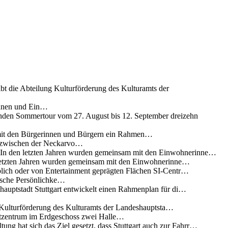
ibt die Abteilung Kulturförderung des Kulturamts der
innen und Ein…
nden Sommertour vom 27. August bis 12. September dreizehn
 mit den Bürgerinnen und Bürgern ein Rahmen…
g zwischen der Neckarvo…
n In den letzten Jahren wurden gemeinsam mit den Einwohnerinne…
 letzten Jahren wurden gemeinsam mit den Einwohnerinne…
lich oder von Entertainment geprägten Flächen SI-Centr…
rische Persönlichke…
uptstadt Stuttgart entwickelt einen Rahmenplan für di…
g Kulturförderung des Kulturamts der Landeshauptsta…
rtzentrum im Erdgeschoss zwei Halle…
ung hat sich das Ziel gesetzt, dass Stuttgart auch zur Fahrr…