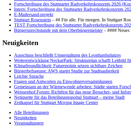
Fortschreibung des Stuttgarter Radverkehrskonzepts 2026 (Kop
Intern: Fortschreibung des Stuttgarter Radverkehrskonzepts 20
E-Mailersand-projekt
Stuttgart Rosenstein
– ## Für alle. Für morgen. In Stuttgart R
TEST Fortschreibung des Stuttgarter Radverkehrskonzepts 202
Bürgersprechstunde mit dem Oberbürgermeister
– #### Neues F
Neuigkeiten
Ausschuss beschließt Umgestaltung des Leonhards­platzes
Weiterentwicklung NeckarPark: Strukturplan schafft Leitbild für
Klimafreundlichkeit: Futurepoints setzen sichtbare Zeichen
Bürgerbefragung: AWS startet Studie zur Stadtsauberkeit
Leichte Sprache
Fragen und Antworten zu Einwohnerversammlungen
Gemeinsam an der Wärmewende arbeiten: Städte starten Fors
Weissenhof.Forum: Richtfest für das neue Besucher- und Info
Netiquette für das Beteiligungsportal Stuttgart – meine Stadt
Zeitkapsel für Stuttgart Moving Image Center
Alle Beteiligungen
Neuigkeiten
Veranstaltungen