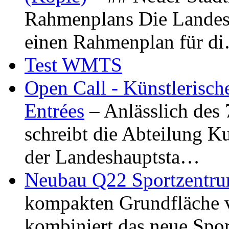
Rahmenplans Die Landesha
einen Rahmenplan für d
Test WMTS
Open Call - Künstlerisch
Entrées
– Anlässlich des
schreibt die Abteilung K
der Landeshauptsta…
Neubau Q22 Sportzentru
kompakten Grundfläche 
kombiniert das neue Spo