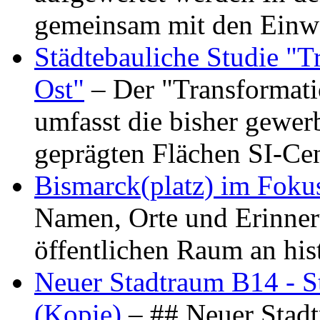
gemeinsam mit den Ein
Städtebauliche Studie "
Ost"
– Der "Transformat
umfasst die bisher gewer
geprägten Flächen SI-C
Bismarck(platz) im Foku
Namen, Orte und Erinner
öffentlichen Raum an hi
Neuer Stadtraum B14 - S
(Kopie)
– ## Neuer Stad