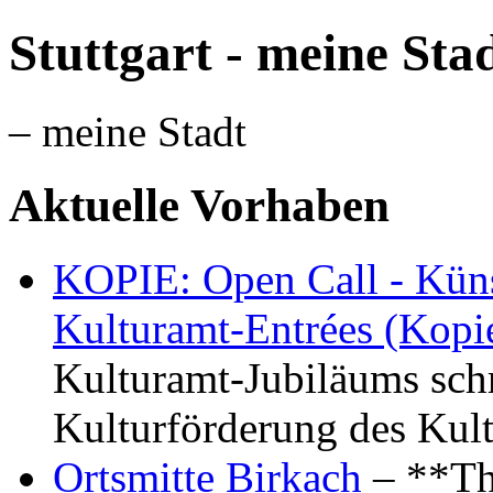
Stuttgart - meine Sta
– meine Stadt
Aktuelle Vorhaben
KOPIE: Open Call - Küns
Kulturamt-Entrées (Kopi
Kulturamt-Jubiläums schr
Kulturförderung des Kul
Ortsmitte Birkach
– **Th