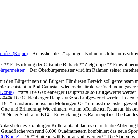
ntrées (Kopie)
– Anlässlich des 75-jährigen Kulturamt-Jubiläums schre
el:** Entwicklung der Ortsmitte Birkach **Zielgruppe:** Einwohner
ürgermeister
– Der Oberbürgermeister wird im Rahmen seiner anstehe
mit den Bürgerinnen und Bürgern Für diesen Bereich soll gemeinsam
cke entsteht in Bad Cannstatt wieder ein attraktiver Verbindungswe
(Kopie)
– #### Die Gablenberger Hauptstraße soll aufgewertet werde
 #### Die Gablenberger Hauptstraße soll aufgewertet werden In den
 Der "Transformationsraum Möhringen-Ost" umfasst die bisher gewerb
Orte und Erinnerung Wie erinnern wir im öffentlichen Raum an histo
## Neuer Stadtraum B14 – Entwicklung des Rahmenplans Die Landesha
Anlässlich des 75-jährigen Kulturamt-Jubiläums schreibt die Abteilun
 Grundfläche von rund 6.000 Quadratmetern kombiniert das neue Spo
26 (Kopie)
– ## **Stuttgart will Fahrradstadt werden** Die Stadtverwalt