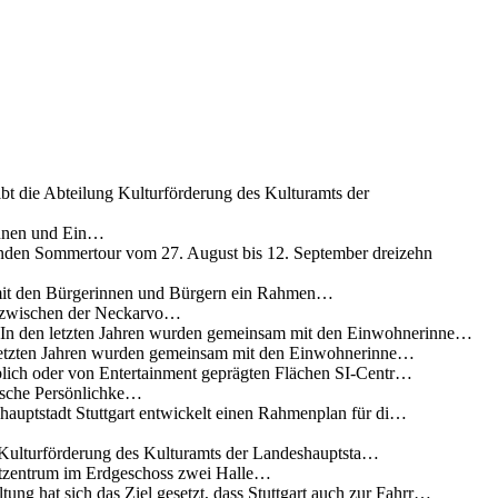
ibt die Abteilung Kulturförderung des Kulturamts der
innen und Ein…
nden Sommertour vom 27. August bis 12. September dreizehn
 mit den Bürgerinnen und Bürgern ein Rahmen…
g zwischen der Neckarvo…
n In den letzten Jahren wurden gemeinsam mit den Einwohnerinne…
 letzten Jahren wurden gemeinsam mit den Einwohnerinne…
lich oder von Entertainment geprägten Flächen SI-Centr…
rische Persönlichke…
uptstadt Stuttgart entwickelt einen Rahmenplan für di…
g Kulturförderung des Kulturamts der Landeshauptsta…
rtzentrum im Erdgeschoss zwei Halle…
ung hat sich das Ziel gesetzt, dass Stuttgart auch zur Fahrr…