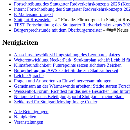
Fortschreibung des Stuttgarter Radverkehrskonzepts 2026 (Kop
Intern: Fortschreibung des Stuttgarter Radverkehrskonzepts 20
E-Mailersand-projekt
Stuttgart Rosenstein
– ## Für alle. Für morgen. In Stuttgart R
TEST Fortschreibung des Stuttgarter Radverkehrskonzepts 202
Bürgersprechstunde mit dem Oberbürgermeister
– #### Neues F
Neuigkeiten
Ausschuss beschließt Umgestaltung des Leonhards­platzes
Weiterentwicklung NeckarPark: Strukturplan schafft Leitbild für
Klimafreundlichkeit: Futurepoints setzen sichtbare Zeichen
Bürgerbefragung: AWS startet Studie zur Stadtsauberkeit
Leichte Sprache
Fragen und Antworten zu Einwohnerversammlungen
Gemeinsam an der Wärmewende arbeiten: Städte starten Fors
Weissenhof.Forum: Richtfest für das neue Besucher- und Info
Netiquette für das Beteiligungsportal Stuttgart – meine Stadt
Zeitkapsel für Stuttgart Moving Image Center
Alle Beteiligungen
Neuigkeiten
Veranstaltungen