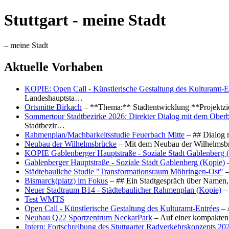
Stuttgart - meine Stadt
– meine Stadt
Aktuelle Vorhaben
KOPIE: Open Call - Künstlerische Gestaltung des Kulturamt-E
Landeshauptsta…
Ortsmitte Birkach
– **Thema:** Stadtentwicklung **Projektzi
Sommertour Stadtbezirke 2026: Direkter Dialog mit dem Oberb
Stadtbezir…
Rahmenplan/Machbarkeitsstudie Feuerbach Mitte
– ## Dialog 
Neubau der Wilhelmsbrücke
– Mit dem Neubau der Wilhelmsbrü
KOPIE Gablenberger Hauptstraße - Soziale Stadt Gablenberg 
Gablenberger Hauptstraße - Soziale Stadt Gablenberg (Kopie)
–
Städtebauliche Studie "Transformationsraum Möhringen-Ost"
–
Bismarck(platz) im Fokus
– ## Ein Stadtgespräch über Namen, 
Neuer Stadtraum B14 - Städtebaulicher Rahmenplan (Kopie)
– 
Test WMTS
Open Call - Künstlerische Gestaltung des Kulturamt-Entrées
– 
Neubau Q22 Sportzentrum NeckarPark
– Auf einer kompakten
Intern: Fortschreibung des Stuttgarter Radverkehrskonzepts 20