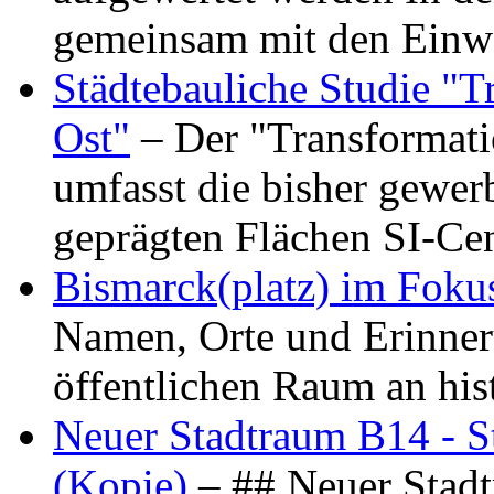
gemeinsam mit den Ein
Städtebauliche Studie "
Ost"
– Der "Transformat
umfasst die bisher gewer
geprägten Flächen SI-C
Bismarck(platz) im Foku
Namen, Orte und Erinner
öffentlichen Raum an hi
Neuer Stadtraum B14 - S
(Kopie)
– ## Neuer Stad