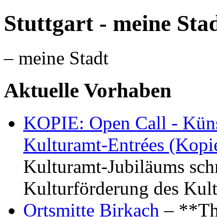
Stuttgart - meine Sta
– meine Stadt
Aktuelle Vorhaben
KOPIE: Open Call - Küns
Kulturamt-Entrées (Kopi
Kulturamt-Jubiläums schr
Kulturförderung des Kul
Ortsmitte Birkach
– **Th