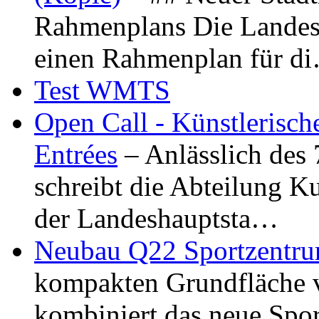
Rahmenplans Die Landesha
einen Rahmenplan für d
Test WMTS
Open Call - Künstlerisch
Entrées
– Anlässlich des
schreibt die Abteilung K
der Landeshauptsta…
Neubau Q22 Sportzentru
kompakten Grundfläche 
kombiniert das neue Spo